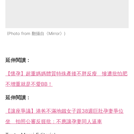
Photo from 翻攝自《Mirror》
延伸閱讀：
【懷孕】超重媽媽體質特殊產後不胖反瘦 慘遭批怕肥
不增重就是不愛BB！
延伸閱讀：
【讓座爭議】港爸不滿地鐵女子跟38週巨肚孕妻爭位
坐 拍照公審反捱批：不應讓孕妻同人逼車