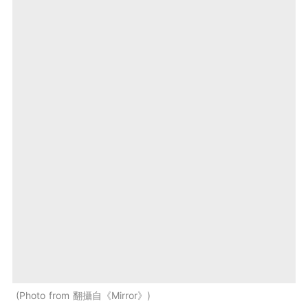
Photo from 翻攝自《Mirror》