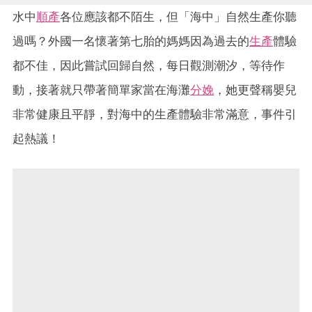
水中
順產
各位應該都不陌生，但「海中」自然生產你聽
過嗎？外國一名懷著第七胎的媽媽因為過去的
生產
體驗
都不佳，因此嘗試回歸自然，每日觀測潮汐，等待作
動，接著就只帶著簡單家當在海灘
分娩
，她更聲稱嬰兒
非常健康且平靜，對海中的生產體驗非常滿意，事件引
起熱議！