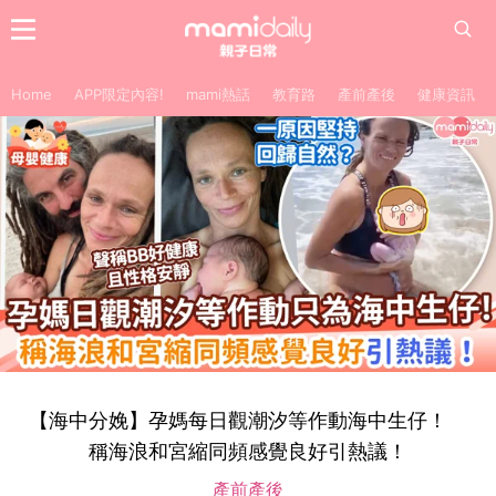
Home
APP限定內容!
mami熱話
教育路
產前產後
健康資訊
【海中分娩】孕媽每日觀潮汐等作動海中生仔！
稱海浪和宮縮同頻感覺良好引熱議！
產前產後