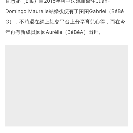
官恩娜（Ella
）自
2015
年與中法混血醫生
Juan-
Domingo Maurelle
結婚後便有了囝囝
Gabriel
（
BéBé
G
），不時還在網上社交平台上分享育兒心得，而在今
年再有新成員囡囡Aurélie（BéBéA）出世。