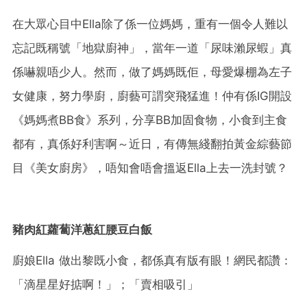
在大眾心目中Ella除
了係一位媽媽，重有一個令人難以
忘記既稱號「地獄廚神」，當年一道「尿味瀨尿蝦」真
係嚇親唔少人。然而，做了媽媽既佢，母愛爆棚為左子
女健康，努力學廚，
廚藝可謂突飛猛進！仲有係IG開設
《媽媽煮BB食》系列，分享BB加固食物，小食到主食
都有，真係好利害啊～近日，有傳無綫翻拍黃金綜藝節
目《美女廚房》，唔知會唔會搵返Ella上去一洗封號？
豬肉紅蘿蔔洋蔥紅腰豆白飯
廚娘Ella 做出黎既小食，都係真有版有眼！網民都讚：
「滴星星好掂啊！」；「賣相吸引」