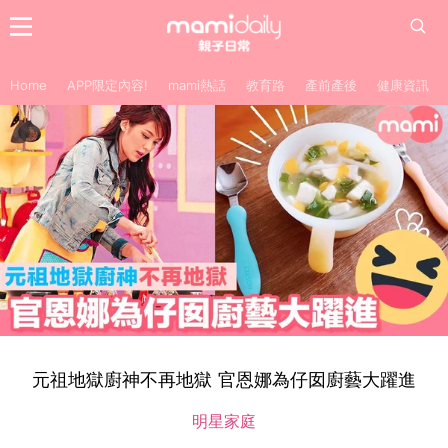
Home
APP限定內容!
mami熱話
教育路
產前產後
健康資訊
元祖地獄廚神不再地獄 官恩娜為仔囡廚藝大躍進
明星家庭