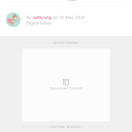
By
ashly.eng
on 18 May 2022
Digital Editor
ADVERTISEMENT
Sponsored Content
CONTINUE READING