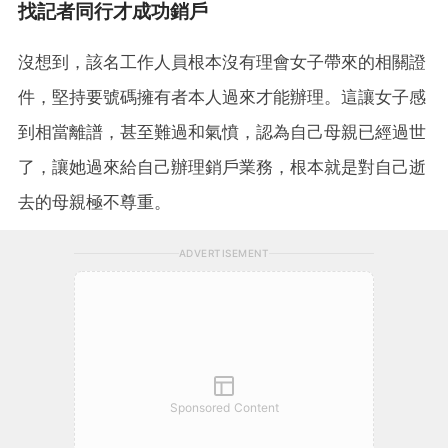
找記者同行才成功銷戶
沒想到，該名工作人員根本沒有理會女子帶來的相關證
件，堅持要號碼擁有者本人過來才能辦理。這讓女子感
到相當離譜，甚至難過和氣憤，認為自己母親已經過世
了，讓她過來給自己辦理銷戶業務，根本就是對自己逝
去的母親極不尊重。
ADVERTISEMENT
Sponsored Content