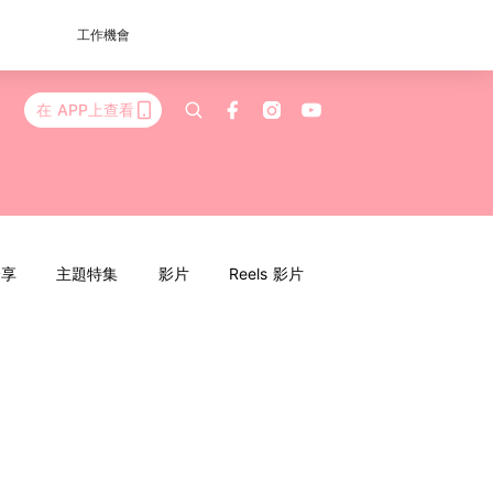
工作機會
在 APP上查看
分享
主題特集
影片
Reels 影片