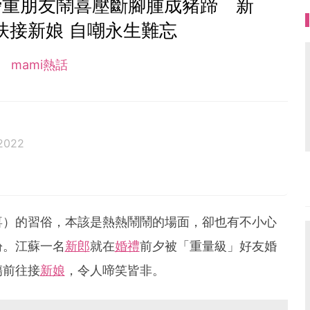
磅重朋友鬧喜壓斷腳腫成豬蹄 新
扶接新娘 自嘲永生難忘
mami熱話
2022
喜）的習俗，本該是熱熱鬧鬧的場面，卻也有不小心
紛。江蘇一名
新郎
就在
婚禮
前夕被「重量級」好友婚
傷前往接
新娘
，令人啼笑皆非。