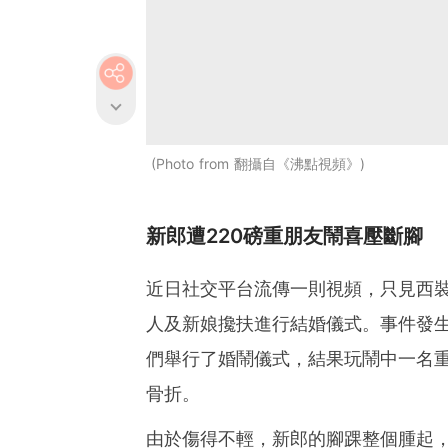
Photo from 翻攝自《沸點視頻》
新郎遭220磅重朋友鬧喜壓斷腳
近日社交平台流傳一則視頻，只見西
人及新娘攙扶進行結婚儀式。事件發
們舉行了婚鬧儀式，結果玩鬧中一名重
骨折。
由於傷得不輕，新郎的腳踝整個腫起