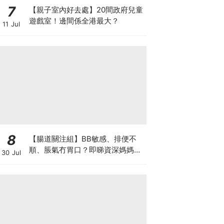
7
【親子室內好去處】20間政府兒童
遊戲室！邊間係全港最大？
11 Jul
8
【腸道關注組】BB敏感、排便不
順、脹氣冇胃口？即睇資深媽媽分
30 Jul
享經驗之談 輕鬆解決湊B煩惱