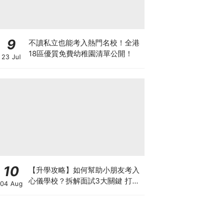
9
不讀私立也能考入熱門名校！全港
18區優質免費幼稚園清單公開！
23 Jul
10
【升學攻略】如何幫助小朋友考入
心儀學校？拆解面試3大關鍵 打好
04 Aug
多元智能發展的營養基礎