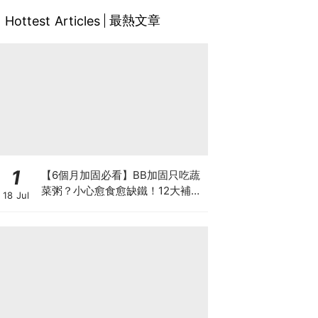
最熱文章
Hottest Articles
1
【6個月加固必看】BB加固只吃蔬
菜粥？小心愈食愈缺鐵！12大補鐵
18 Jul
食材清單＋一星期食譜推薦