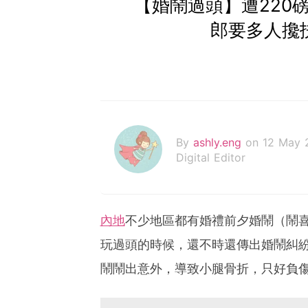
【婚鬧過頭】遭220
郎要多人攙
By
ashly.eng
on 12 May 
Digital Editor
內地
不少地區都有婚禮前夕婚鬧（鬧
玩過頭的時候，還不時還傳出婚鬧糾
鬧鬧出意外，導致小腿骨折，只好負