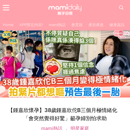
Home
APP限定內容!
mami熱話
教育路
產前產後
健康資訊
【鍾嘉欣懷孕】38歲鍾嘉欣佗B三個月極情緒化
「會突然覺得好驚」籲孕婦別怕求助
mami熱話
明星家庭