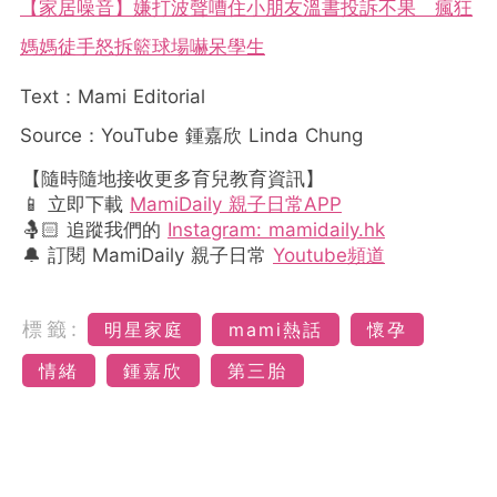
【家居噪音】嫌打波聲嘈住小朋友溫書投訴不果 瘋狂
媽媽徒手怒拆籃球場嚇呆學生
Text：Mami Editorial
Source：YouTube 鍾嘉欣 Linda Chung
【隨時隨地接收更多育兒教育資訊】
📱 立即下載
MamiDaily 親子日常APP
🤱🏻 追蹤我們的
Instagram: mamidaily.hk
🔔 訂閱 MamiDaily 親子日常
Youtube頻道
標籤:
明星家庭
mami熱話
懷孕
情緒
鍾嘉欣
第三胎