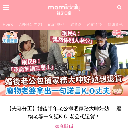
Home
APP限定內容!
mami熱話
教育路
產前產後
健康資訊
【夫妻分工】婚後半年老公攬晒家務大呻好攰 廢
物老婆一句話K.O 老公想退貨！
家庭關係