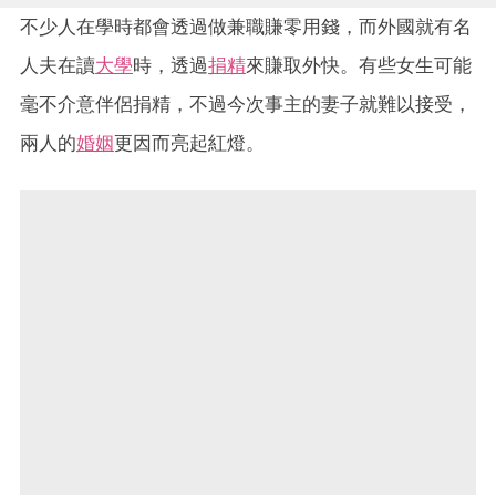
不少人在學時都會透過做兼職賺零用錢，而外國就有名
人夫在讀
大學
時，透過
捐精
來賺取外快。有些女生可能
毫不介意伴侶捐精，不過今次事主的妻子就難以接受，
兩人的
婚姻
更因而亮起紅燈。