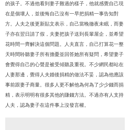
的孩子。不過他看到妻子難過的樣子，他就感覺自己現
在是個壞人，並後悔自己沒有一早把捐精一事告知對
方。人夫之後更新貼文表示，自己當晚徹夜未眠，而妻
子亦在翌日請了假，夫妻把孩子送到長輩屋企，並希望
花時間一齊解決這個問題。人夫直言，自己打算花一整
天時間聆聽妻子所有擔憂並回答她所有疑問，希望妻子
會覺得自己的心聲是被受傾聽及重視。不少網民都站在
人妻那邊，覺得人夫婚後捐精的做法不妥，認為他應該
事前跟妻子商量。很多人更不解他為何為了少少錢而捐
精，表示明明有很多其他的賺錢方法。不過亦有人支持
人夫，認為妻子在這件事上沒發言權。