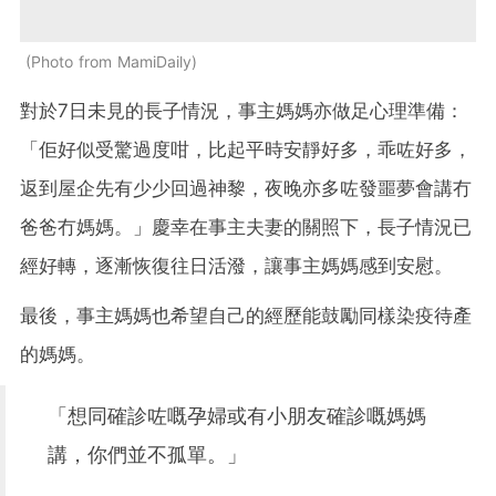
Photo from MamiDaily
對於7日未見的長子情況，事主媽媽亦做足心理準備：
「佢好似受驚過度咁，比起平時安靜好多，乖咗好多，
返到屋企先有少少回過神黎，夜晚亦多咗發噩夢會講冇
爸爸冇媽媽。」慶幸在事主夫妻的關照下，長子情況已
經好轉，逐漸恢復往日活潑，讓事主媽媽感到安慰。
最後，事主媽媽也希望自己的經歷能鼓勵同樣染疫待產
的媽媽。
「想同確診咗嘅孕婦或有小朋友確診嘅媽媽
講，你們並不孤單。」