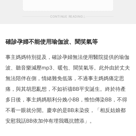
CONTINUE READING
確診孕婦不能使用瑜伽波、聞笑氣等
事主媽媽特別提及，確診孕婦無法使用醫院提供的瑜伽
波、聽音樂減壓mp3、暖包、聞笑氣等。此外由於丈夫
無法陪伴在側，情緒難免低落，不過事主媽媽痛定思
痛，與其胡思亂想，不如祈禱BB平安誕生。終於待產
多日後，事主媽媽順利分娩小BB，惟怕傳染BB，不得
不看一眼就分開。慶幸的是BB未染疫，「相反姑娘都
安慰我話BB依加仲有埋我嘅抗體添」。