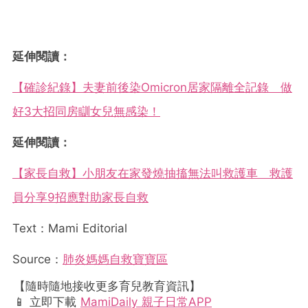
延伸閱讀：
【確診紀錄】夫妻前後染Omicron居家隔離全記錄 做
好3大招同房瞓女兒無感染！
延伸閱讀：
【家長自救】小朋友在家發燒抽搐無法叫救護車 救護
員分享9招應對助家長自救
Text：Mami Editorial
Source：
肺炎媽媽自救寶寶區
【隨時隨地接收更多育兒教育資訊】
📱 立即下載
MamiDaily 親子日常APP