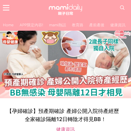
Home
APP限定內容!
mami熱話
教育路
產前產後
健康資訊
【孕婦確診】預產期確診 產婦公開入院待產經歷
全家確診隔離12日轉陰才得見BB！
健康資訊