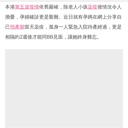
本港
第五波疫情
依舊嚴峻，除老人小孩
染疫
後情況令人
擔憂，孕婦確診更是艱難。近日就有孕媽在網上分享自
己
預產期
當天染疫，孤身一人緊急入院待產經過，更是
相隔約2週後才能同BB見面，讓她終身難忘。