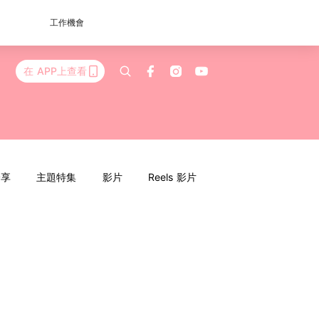
工作機會
在 APP上查看
分享
主題特集
影片
Reels 影片