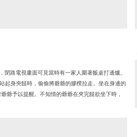
三，閉路電視畫面可見當時有一家人圍著飯桌打邊爐。
他站起身夾餸時，偷偷將爺爺的膠櫈拉走。坐在身邊的
對爺爺予以提醒。不知情的爺爺在夾完餸欲坐下時，