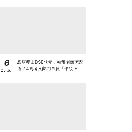
6
想培養出DSE狀元，幼稚園該怎麼
選？4間考入熱門直資「平靚正」
23 Jul
免費幼稚園！