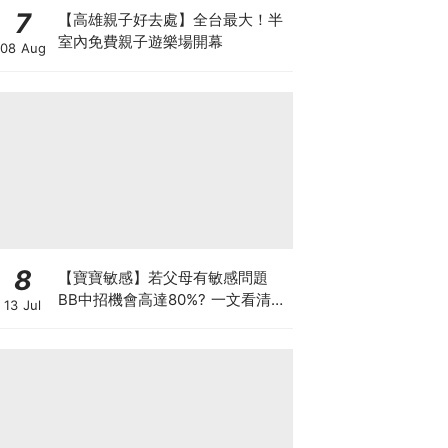
7
【高雄親子好去處】全台最大！半
室內免費親子遊樂場開幕
08 Aug
8
【寶寶敏感】若父母有敏感問題
BB中招機會高達80%? 一文看清預
13 Jul
防敏感關鍵因素！