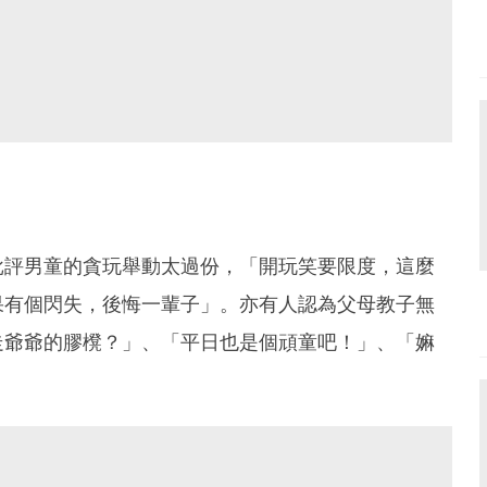
批評男童的貪玩舉動太過份，「開玩笑要限度，這麼
果有個閃失，後悔一輩子」。亦有人認為父母教子無
走爺爺的膠櫈？」、「平日也是個頑童吧！」、「嫲