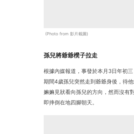
Photo from 影片截圖
孫兒將爺爺櫈子拉走
根據內媒報道，事發於本月3日年初
期間4歲孫兒突然走到爺爺身後，待
嫲嫲見狀看向孫兒的方向，然而沒有
即摔倒在地四腳朝天。