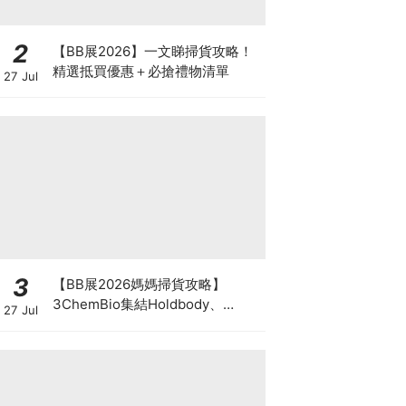
2
【BB展2026】一文睇掃貨攻略！
精選抵買優惠＋必搶禮物清單
27 Jul
3
【BB展2026媽媽掃貨攻略】
3ChemBio集結Holdbody、
27 Jul
ProVen、森下仁丹、Return人氣
品牌激減！低至18折＋買3送1＋原
箱優惠低至65折