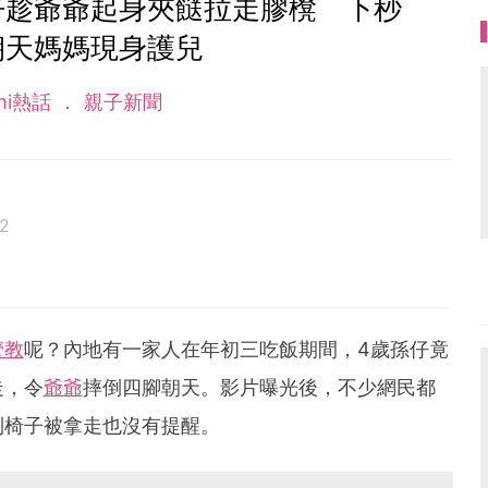
仔趁爺爺起身夾餸拉走膠櫈 下秒
朝天媽媽現身護兒
mi熱話
親子新聞
2
管教
呢？內地有一家人在年初三吃飯期間，4歲孫仔竟
走，令
爺爺
摔倒四腳朝天。影片曝光後，不少網民都
到椅子被拿走也沒有提醒。