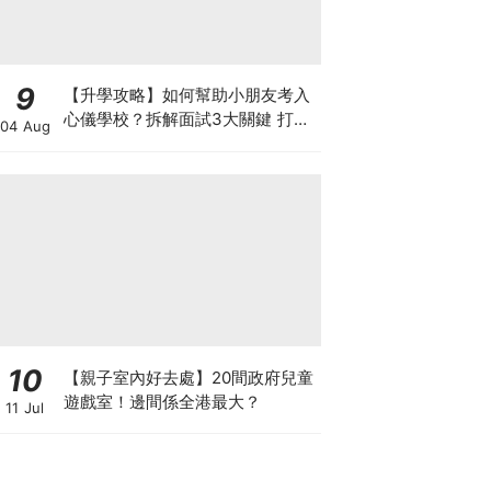
9
【升學攻略】如何幫助小朋友考入
心儀學校？拆解面試3大關鍵 打好
04 Aug
多元智能發展的營養基礎
10
【親子室內好去處】20間政府兒童
遊戲室！邊間係全港最大？
11 Jul