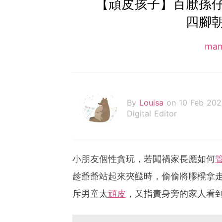
【頑皮孩子】百厭孫
四腳
ma
By
Louisa
on 10 Feb 202
Digital Editor
小朋友個性貪玩，若闖禍家長應如何
趁爺爺站起來夾餸時，偷偷將膠櫈拿
斥男童太
頑皮
，又指責身旁的家人看