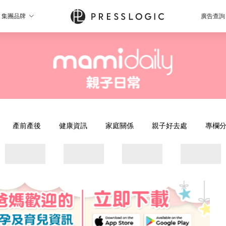
集團品牌
廣告查詢
產前產後
健康資訊
家庭關係
親子好去處
專欄