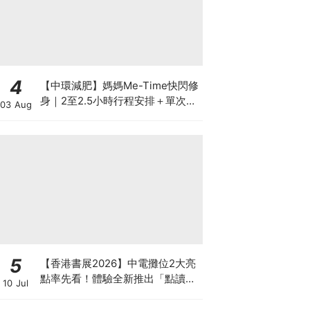
4
【中環減肥】媽媽Me-Time快閃修
身｜2至2.5小時行程安排＋單次收
03 Aug
費攻略
5
【香港書展2026】中電攤位2大亮
點率先看！體驗全新推出「點讀故
10 Jul
事書」系列＋升級版《低碳城市規
劃師》電子桌遊