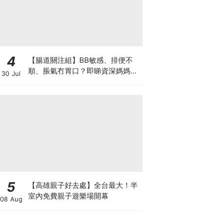
4
【腸道關注組】BB敏感、排便不
順、脹氣冇胃口？即睇資深媽媽分
30 Jul
享經驗之談 輕鬆解決湊B煩惱
5
【高雄親子好去處】全台最大！半
室內免費親子遊樂場開幕
08 Aug