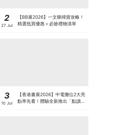
2
【BB展2026】一文睇掃貨攻略！
精選抵買優惠＋必搶禮物清單
27 Jul
3
【香港書展2026】中電攤位2大亮
點率先看！體驗全新推出「點讀故
10 Jul
事書」系列＋升級版《低碳城市規
劃師》電子桌遊