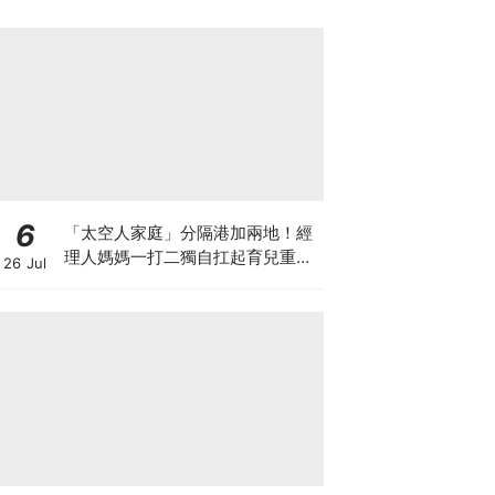
6
「太空人家庭」分隔港加兩地！經
理人媽媽一打二獨自扛起育兒重
26 Jul
擔！Stephanie｜經理人｜太空人
家庭｜職場媽媽