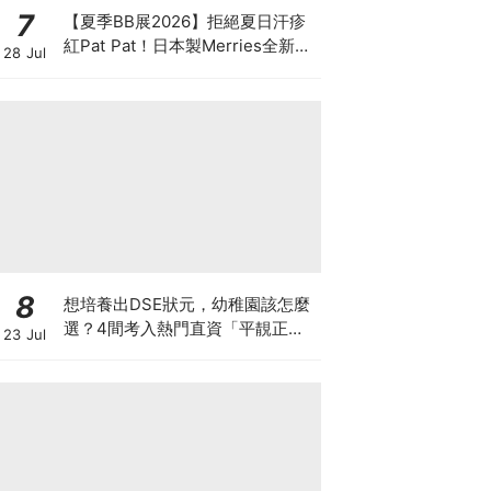
7
【夏季BB展2026】拒絕夏日汗疹
紅Pat Pat！日本製Merries全新超
28 Jul
吸安睡褲挑戰全晚零外漏 皇牌
First Premium系列買1送1！
8
想培養出DSE狀元，幼稚園該怎麼
選？4間考入熱門直資「平靚正」
23 Jul
免費幼稚園！