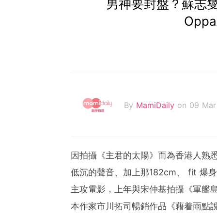
男神要封盤？蘇志
Opp
By
MamiDaily
on 09 Mar
因拍攝《主君的太陽》而為香港人熟
低沉的聲音、加上那182cm、 fit
主攻電影，上年與宋仲基拍攝《軍艦
本作家市川拓司暢銷作品《藉着雨點