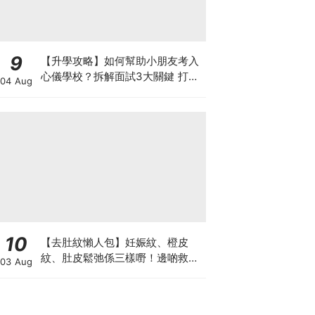
9
【升學攻略】如何幫助小朋友考入
心儀學校？拆解面試3大關鍵 打好
04 Aug
多元智能發展的營養基礎
10
【去肚紋懶人包】妊娠紋、橙皮
紋、肚皮鬆弛係三樣嘢！邊啲救得
03 Aug
返、邊啲只能淡化？