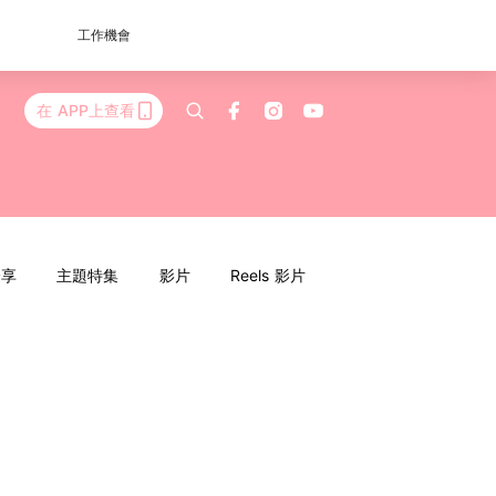
工作機會
在 APP上查看
分享
主題特集
影片
Reels 影片