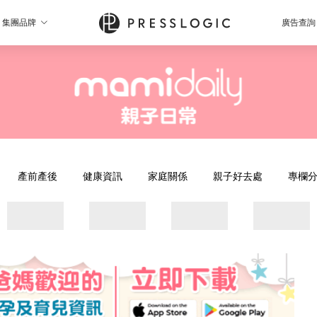
集團品牌
廣告查詢
產前產後
健康資訊
家庭關係
親子好去處
專欄