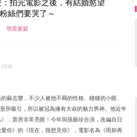
燮：拍完電影之後，有結婚慾望
a粉絲們要哭了～
明星家庭
 2018
悉的蘇志燮，不少人被他不羈的性格、瞇瞇的小眼、
 爆身形所吸引，所以被冠為擁有大叔的魅力男神。他近年
島》，票房非常亮眼！今年與孫藝珍合演，改編自日
說愛你》的《現在，很想見你》，電影名為《雨妳再