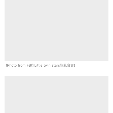
Photo from FB@Little twin stars龍鳳寶寶