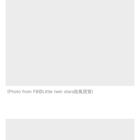
Photo from FB@Little twin stars龍鳳寶寶