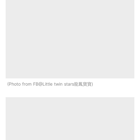
Photo from FB@Little twin stars龍鳳寶寶