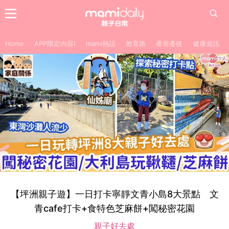
Home
APP限定內容!
mami熱話
教育路
產前產後
健康資訊
【坪洲親子遊】一日打卡寧靜文青小島8大景點 文
青cafe打卡+食特色芝麻餅+闖秘密花園
親子好去處