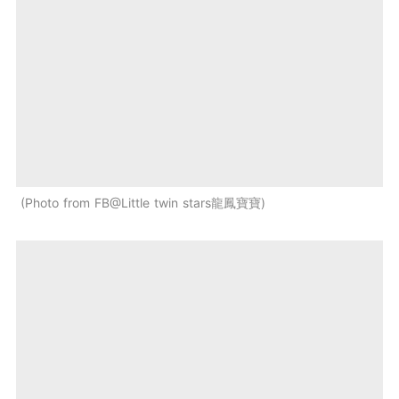
Photo from FB@Little twin stars龍鳳寶寶