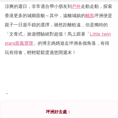
涼爽的週日，非常適合帶小朋友到
戶外
走動走動，探索
香港更多的城鄉面貌～其中，遠離城鎮的
離島
坪洲便是
親子一日遊不錯的選擇，雖然距離較遠，但是獨特的
「文青式」旅遊體驗絕對超值！馬上跟著「
Little twin
stars龍鳳寶寶
」的博主媽媽遊走坪洲各個角落，有得
玩有得食，輕輕鬆鬆度過悠閒週末！
－
坪洲好去處：