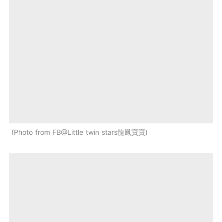
Photo from FB@Little twin stars龍鳳寶寶