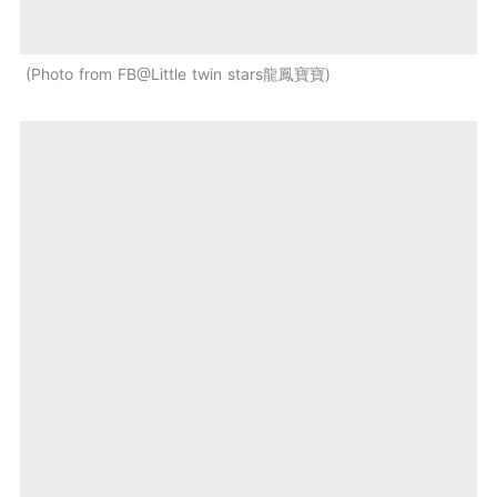
Photo from FB@Little twin stars龍鳳寶寶