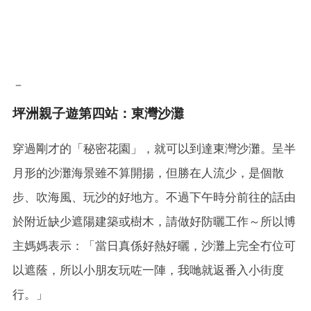
－
坪洲親子遊第四站：東灣沙灘
穿過剛才的「秘密花園」，就可以到達東灣沙灘。呈半
月形的沙灘海景雖不算開揚，但勝在人流少，是個散
步、吹海風、玩沙的好地方。不過下午時分前往的話由
於附近缺少遮陽建築或樹木，請做好防曬工作～所以博
主媽媽表示：「當日真係好熱好曬，沙灘上完全冇位可
以遮蔭，所以小朋友玩咗一陣，我哋就返番入小街度
行。」