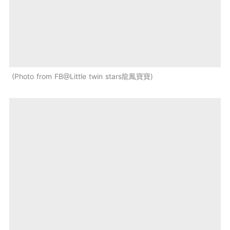
Photo from FB@Little twin stars龍鳳寶寶