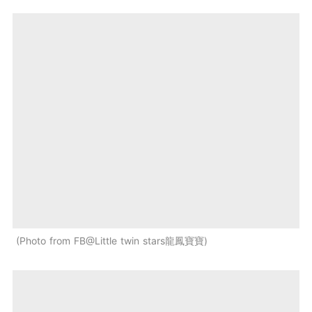
Photo from FB@Little twin stars龍鳳寶寶