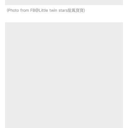
Photo from FB@Little twin stars龍鳳寶寶