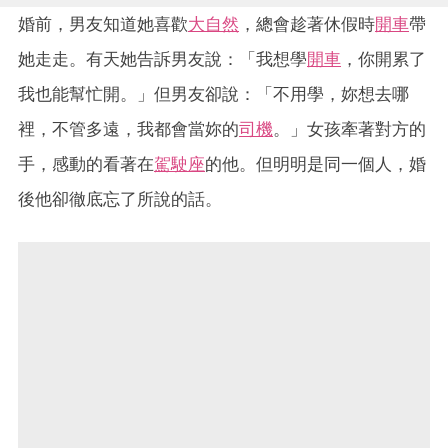
婚前，男友知道她喜歡
大自然
，總會趁著休假時
開車
帶
她走走。有天她告訴男友說：「我想學
開車
，你開累了
我也能幫忙開。」但男友卻說：「不用學，妳想去哪
裡，不管多遠，我都會當妳的
司機
。」女孩牽著對方的
手，感動的看著在
駕駛座
的他。但明明是同一個人，婚
後他卻徹底忘了所說的話。