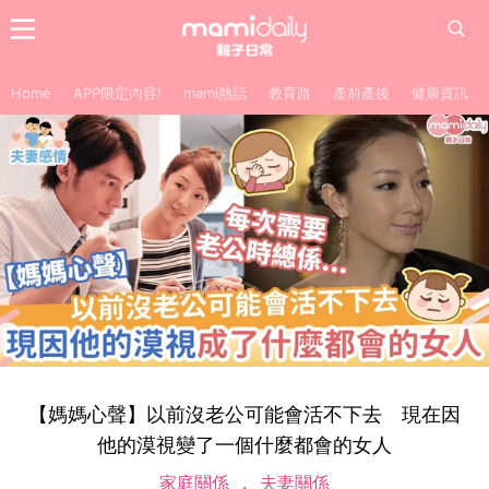
Home
APP限定內容!
mami熱話
教育路
產前產後
健康資訊
【媽媽心聲】以前沒老公可能會活不下去 現在因
他的漠視變了一個什麼都會的女人
家庭關係
夫妻關係