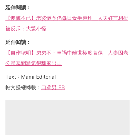
延伸閱讀：
【懊悔不已】老婆懷孕仍每日食半包煙 人夫好言相勸
被反斥：大驚小怪
延伸閱讀：
【自作聰明】弟弟不幸車禍中離世極度哀傷 人妻因老
公愚蠢問題氣得離家出走
Text : Mami Editorial
帖文授權轉載：
口罩男 FB