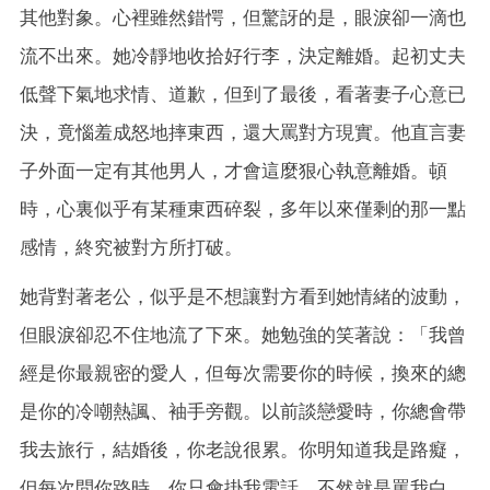
其他對象。心裡雖然錯愕，但驚訝的是，眼淚卻一滴也
流不出來。她冷靜地收拾好行李，決定離婚。起初丈夫
低聲下氣地求情、道歉，但到了最後，看著妻子心意已
決，竟惱羞成怒地摔東西，還大罵對方現實。他直言妻
子外面一定有其他男人，才會這麼狠心執意離婚。頓
時，心裏似乎有某種東西碎裂，多年以來僅剩的那一點
感情，終究被對方所打破。
她背對著老公，似乎是不想讓對方看到她情緒的波動，
但眼淚卻忍不住地流了下來。她勉強的笑著說：「我曾
經是你最親密的愛人，但每次需要你的時候，換來的總
是你的冷嘲熱諷、袖手旁觀。以前談戀愛時，你總會帶
我去旅行，結婚後，你老說很累。你明知道我是路癡，
但每次問你路時，你只會掛我電話，不然就是罵我白