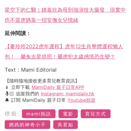
星空下的仁醫｜鍾嘉欣為母則強演技大爆發 現實中
也不當虎媽靠一招安撫女兒情緒
延伸閱讀：
【麥玲玲2022虎年運程】虎年12生肖整體運程懶人
包！ 屬兔吉星拱照！屬虎犯太歲感情恐生變？
Text：Mami Editorial
【隨時隨地接收更多育兒教育資訊】
📱 立即下載
MamiDaily 親子日常APP
🤱🏻 追蹤我們的
Instagram: mamidaily.hk
🔔 訂閱 MamiDaily 親子日常
Youtube頻道
標籤:
mami熱話
電影
育兒方式
媽媽的神奇小子
吳君如