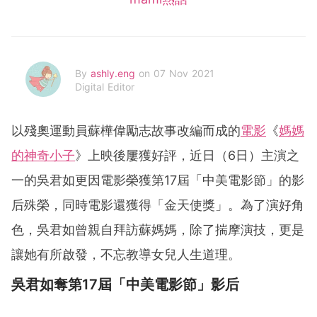
By
ashly.eng
on 07 Nov 2021
Digital Editor
以殘奧運動員蘇樺偉勵志故事改編而成的
電影
《
媽媽
的神奇小子
》上映後屢獲好評，近日（6日）主演之
一的吳君如更因電影榮獲第17屆「中美電影節」的影
后殊榮，同時電影還獲得「金天使獎」。為了演好角
色，吳君如曾親自拜訪蘇媽媽，除了揣摩演技，更是
讓她有所啟發，不忘教導女兒人生道理。
吳君如奪第17屆「中美電影節」影后