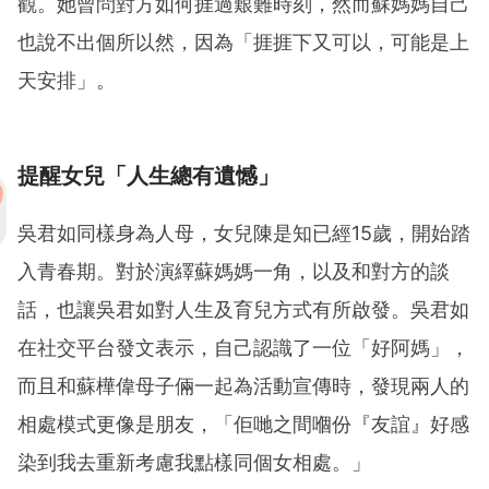
觀。她曾問對方如何捱過艱難時刻，然而蘇媽媽自己
也說不出個所以然，因為「捱捱下又可以，可能是上
天安排」。
提醒女兒「人生總有遺憾」
吳君如同樣身為人母，女兒陳是知已經15歲，開始踏
入青春期。對於演繹蘇媽媽一角，以及和對方的談
話，也讓吳君如對人生及育兒方式有所啟發。吳君如
在社交平台發文表示，自己認識了一位「好阿媽」，
而且和蘇樺偉母子倆一起為活動宣傳時，發現兩人的
相處模式更像是朋友，「佢哋之間嗰份『友誼』好感
染到我去重新考慮我點樣同個女相處。」