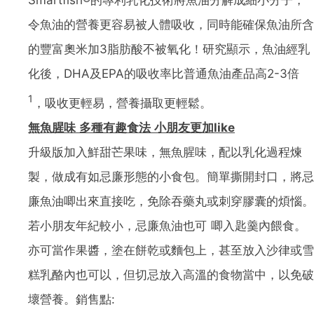
令魚油的營養更容易被人體吸收，同時能確保魚油所含
的豐富奧米加3脂肪酸不被氧化！研究顯示，魚油經乳
化後，DHA及EPA的吸收率比普通魚油產品高2-3倍
1
，吸收更輕易，營養攝取更輕鬆。
無魚腥味 多種有趣食法 小朋友更加like
升級版加入鮮甜芒果味，無魚腥味，配以乳化過程煉
製，做成有如忌廉形態的小食包。簡單撕開封口，將忌
廉魚油唧出來直接吃，免除吞藥丸或刺穿膠囊的煩惱。
若小朋友年紀較小，忌廉魚油也可 唧入匙羹內餵食。
亦可當作果醬，塗在餅乾或麵包上，甚至放入沙律或雪
糕乳酪內也可以，但切忌放入高溫的食物當中，以免破
壞營養。銷售點: