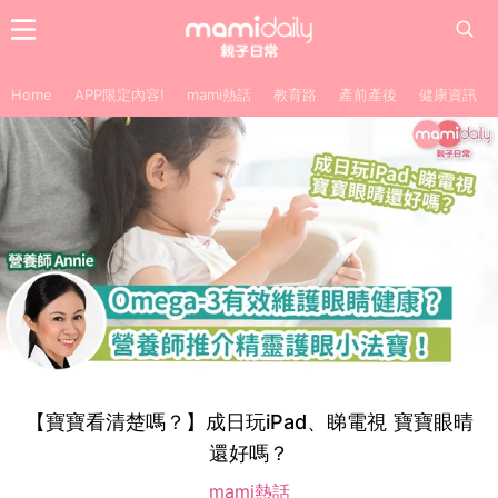
Home
APP限定內容!
mami熱話
教育路
產前產後
健康資訊
【寶寶看清楚嗎？】成日玩iPad、睇電視 寶寶眼晴
還好嗎？
mami熱話