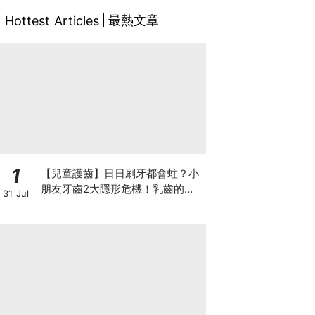
最熱文章
Hottest Articles
1
【兒童護齒】日日刷牙都會蛀？小
朋友牙齒2大隱形危機！乳齒的琺
31 Jul
瑯質比成人薄弱50%！選牙膏要睇
含氟量！