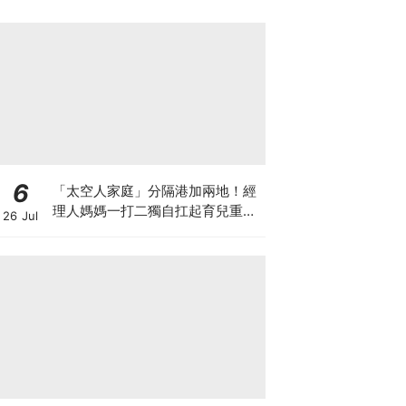
6
「太空人家庭」分隔港加兩地！經
理人媽媽一打二獨自扛起育兒重
26 Jul
擔！Stephanie｜經理人｜太空人
家庭｜職場媽媽