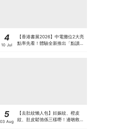
4
【香港書展2026】中電攤位2大亮
點率先看！體驗全新推出「點讀故
10 Jul
事書」系列＋升級版《低碳城市規
劃師》電子桌遊
5
【去肚紋懶人包】妊娠紋、橙皮
紋、肚皮鬆弛係三樣嘢！邊啲救得
03 Aug
返、邊啲只能淡化？