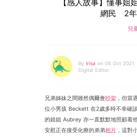
【感人故事】懂事姐
網民 2
兒
By
Irisa
on 08 Oct 2021
Digital Editor
兄弟姊妹之間雖然偶爾會
吵架
，但當
位小男孩 Beckett 在2歲多時不幸確
的姐姐 Aubrey 亦一直默默地照顧着
安慰正在接受化療的弟弟
相片
，這對小