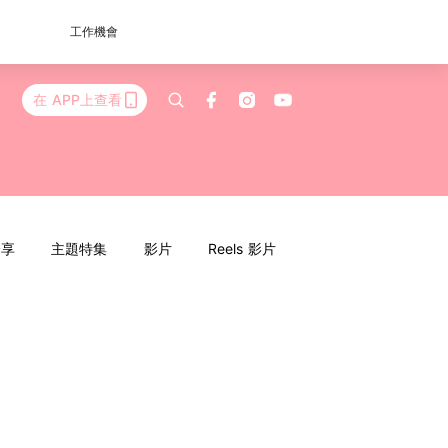
工作機會
在 APP上查看
分享
主題特集
影片
Reels 影片