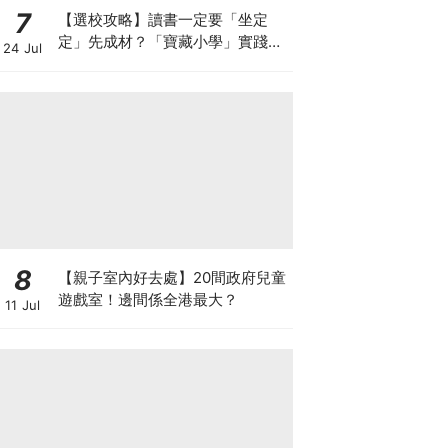
7
【選校攻略】讀書一定要「坐定
定」先成材？「寶藏小學」實踐動
24 Jul
靜循環激發孩子潛能
8
【親子室內好去處】20間政府兒童
遊戲室！邊間係全港最大？
11 Jul