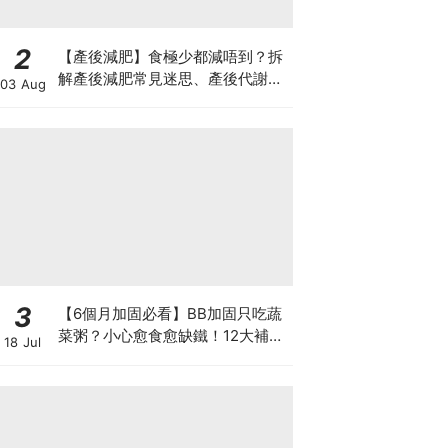
2
【產後減肥】食極少都減唔到？拆
解產後減肥常見迷思、產後代謝、
03 Aug
水腫原因＋淋巴引流、Onda Pro
修身攻略
3
【6個月加固必看】BB加固只吃蔬
菜粥？小心愈食愈缺鐵！12大補鐵
18 Jul
食材清單＋一星期食譜推薦