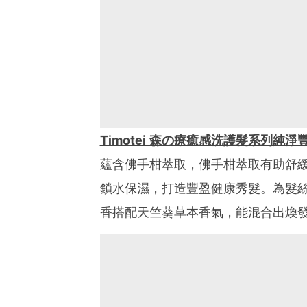
Timotei
森の療癒感洗護髮系列純淨
蘊含佛手柑萃取，佛手柑萃取有助舒
鎖水保濕，打造豐盈健康秀髮。為髮絲注入空
香搭配天竺葵草本香氣，能混合出煥