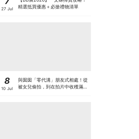
7
精選抵買優惠＋必搶禮物清單
27 Jul
8
與囡囡「零代溝」朋友式相處！從
被女兒偷拍，到在拍片中收穫滿足
10 Jul
感！VAL媽｜美如｜KOL媽媽