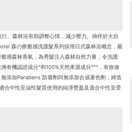
) 蔚為流行。森林浴有助調整心情，減少壓力。徜徉於大自
otei 森の療癒感洗護髮系列採用日式森林浴概念，嚴
療癒感森林香氣，為秀髮注入森林自然力量，令洗護
有機認證成分^和100%天然來源成分^^^，有效做
、無添加Parabens 防腐劑同無添加合成著色劑，締造
有適合中性至油性髮質使用的純淨豐盈及適合中性至受