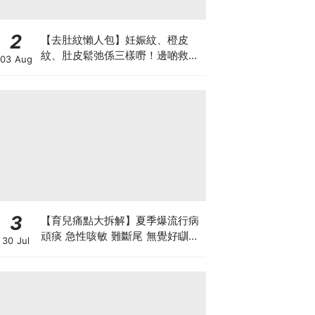
2
【去肚紋懶人包】妊娠紋、橙皮
紋、肚皮鬆弛係三樣嘢！邊啲救得
03 Aug
返、邊啲只能淡化？
3
【育兒痛點大拆解】夏季爆流行病
頑痰 急性咳敏 難斷尾 無覺好瞓？
30 Jul
中醫教路 一招踢走頑痰斷尾！