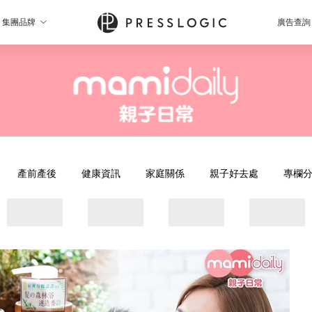
集團品牌
廣告查詢
產前產後
健康資訊
家庭關係
親子好去處
專欄