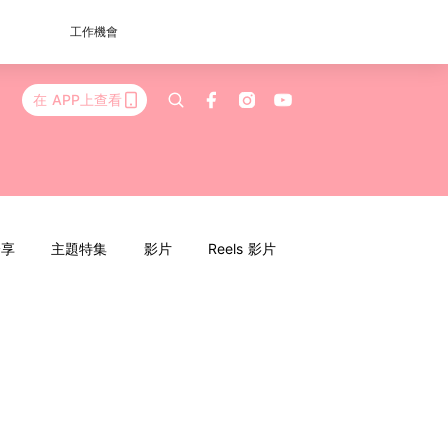
工作機會
在 APP上查看
分享
主題特集
影片
Reels 影片