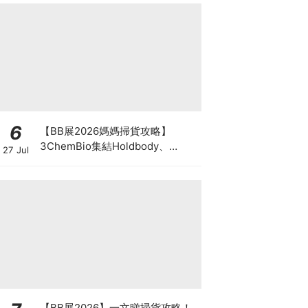
6
【BB展2026媽媽掃貨攻略】
3ChemBio集結Holdbody、
27 Jul
ProVen、森下仁丹、Return人氣
品牌激減！低至18折＋買3送1＋原
箱優惠低至65折
【BB展2026】一文睇掃貨攻略！