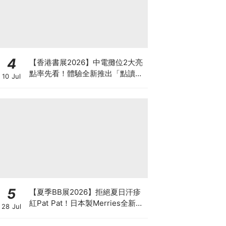
4
【香港書展2026】中電攤位2大亮
點率先看！體驗全新推出「點讀故
10 Jul
事書」系列＋升級版《低碳城市規
劃師》電子桌遊
5
【夏季BB展2026】拒絕夏日汗疹
紅Pat Pat！日本製Merries全新超
28 Jul
吸安睡褲挑戰全晚零外漏 皇牌
First Premium系列買1送1！