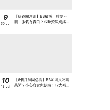
9
【腸道關注組】BB敏感、排便不
順、脹氣冇胃口？即睇資深媽媽分
30 Jul
享經驗之談 輕鬆解決湊B煩惱
10
【6個月加固必看】BB加固只吃蔬
菜粥？小心愈食愈缺鐵！12大補鐵
18 Jul
食材清單＋一星期食譜推薦