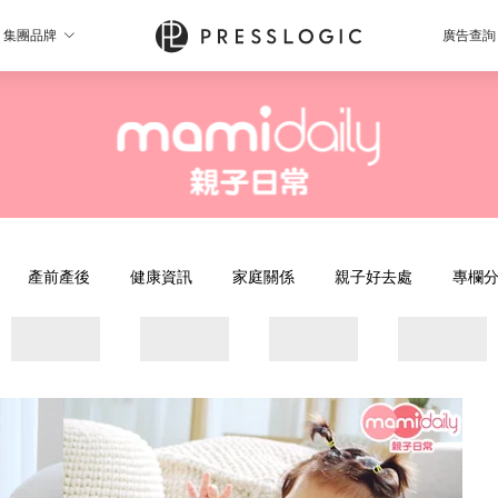
集團品牌
廣告查詢
產前產後
健康資訊
家庭關係
親子好去處
專欄