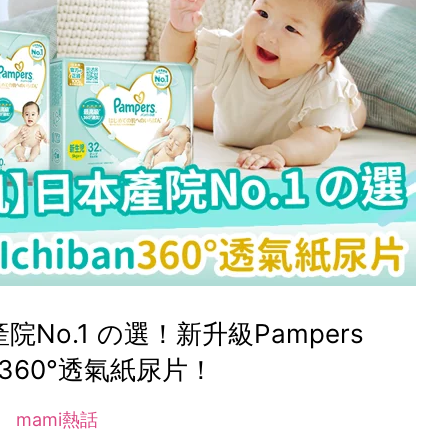
No.1 の選！新升級Pampers
an 360°透氣紙尿片！
mami熱話