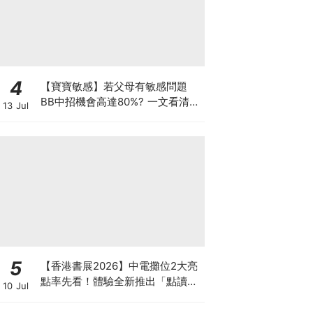
4
【寶寶敏感】若父母有敏感問題
BB中招機會高達80%? 一文看清預
13 Jul
防敏感關鍵因素！
5
【香港書展2026】中電攤位2大亮
點率先看！體驗全新推出「點讀故
10 Jul
事書」系列＋升級版《低碳城市規
劃師》電子桌遊