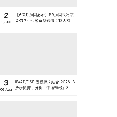
2
【6個月加固必看】BB加固只吃蔬
菜粥？小心愈食愈缺鐵！12大補鐵
18 Jul
食材清單＋一星期食譜推薦
3
IB/AP/DSE 點樣揀？結合 2026 IB
放榜數據，分析「中途轉機」3 大
06 Aug
考慮！