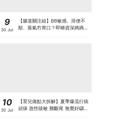
9
【腸道關注組】BB敏感、排便不
順、脹氣冇胃口？即睇資深媽媽分
30 Jul
享經驗之談 輕鬆解決湊B煩惱
10
【育兒痛點大拆解】夏季爆流行病
頑痰 急性咳敏 難斷尾 無覺好瞓？
30 Jul
中醫教路 一招踢走頑痰斷尾！