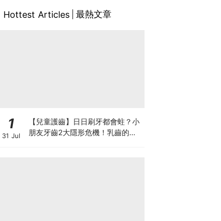
最熱文章
Hottest Articles
1
【兒童護齒】日日刷牙都會蛀？小
朋友牙齒2大隱形危機！乳齒的琺
31 Jul
瑯質比成人薄弱50%！選牙膏要睇
含氟量！