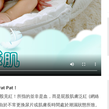
 Pat！
屁股見紅！所指的並非是血，而是屁股肌膚泛紅 (網絡
能是由於不常更換尿片或肌膚長時間處於潮濕狀態所致。