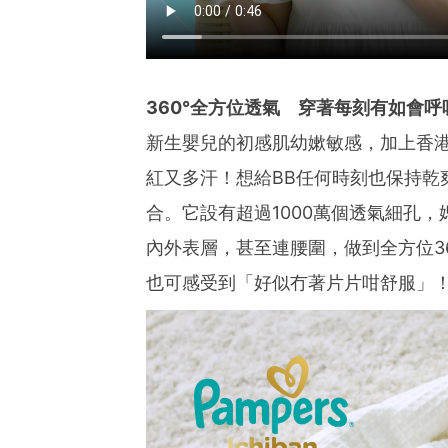
360°全方位透氣 穿著每刻有如會呼
新生嬰兒的初感肌幼嫰敏感，加上香
紅又多汗！想給BB任何時刻也保持乾爽舒適
合。它設有超過1000萬個透氣細孔
內外表層，甚至連腰圍，做到全方位360
也可感受到「好似冇著片片咁舒服」