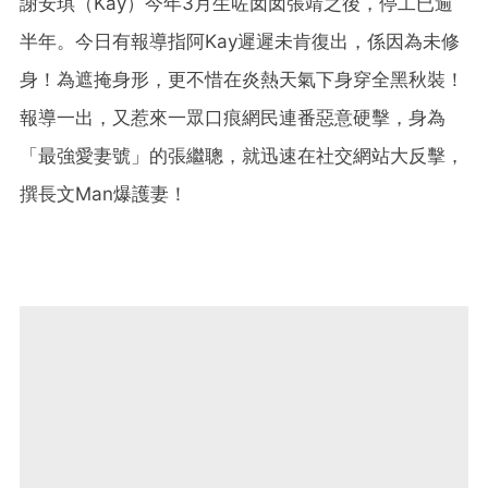
謝安琪（Kay）今年3月生咗囡囡張靖之後，停工已逾
半年。今日有報導指阿Kay遲遲未肯復出，係因為未修
身！為遮掩身形，更不惜在炎熱天氣下身穿全黑秋裝！
報導一出，又惹來一眾口痕網民連番惡意硬擊，身為
「最強愛妻號」的張繼聰，就迅速在社交網站大反擊，
撰長文Man爆護妻！