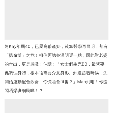
阿Kay年屆40，已屬高齡產婦，就算醫學再昌明，都有
「搵命博」之危！相信阿聰亦深明呢一點，因此對老婆
的付出，更是感激！仲話：「女士們生完BB，最緊要
係調理身體，根本唔需要介意身形。到適當嘅時候，先
開始運動配合飲食，你慌唔會fit番？」Man到咁！你慌
閃唔爆班網民咩！？