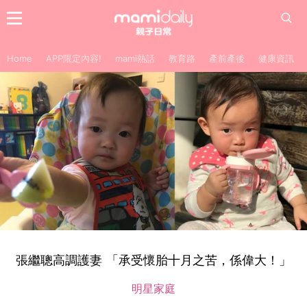
Home
APP限定內容!
mami熱話
教育路
產前產後
健康資訊
張繼聰高調護妻 「承受懷胎十月之苦，係偉大！」
明星家庭