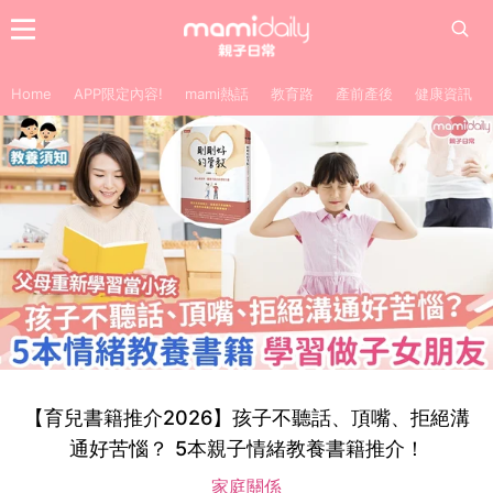
Home
APP限定內容!
mami熱話
教育路
產前產後
健康資訊
【育兒書籍推介2026】孩子不聽話、頂嘴、拒絕溝
通好苦惱？ 5本親子情緒教養書籍推介！
家庭關係