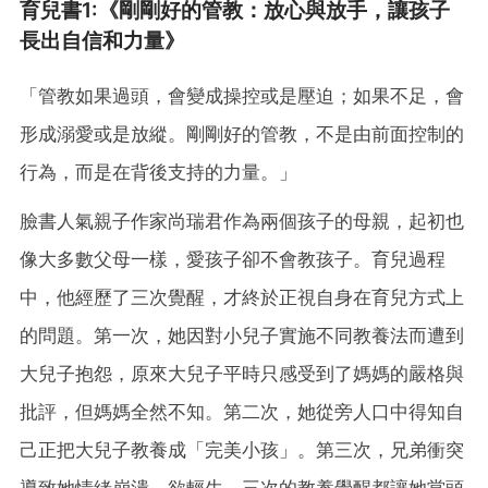
育兒書1:《剛剛好的管教：放心與放手，讓孩子
長出自信和力量》
「管教如果過頭，會變成操控或是壓迫；如果不足，會
形成溺愛或是放縱。剛剛好的管教，不是由前面控制的
行為，而是在背後支持的力量。」
臉書人氣親子作家尚瑞君作為兩個孩子的母親，起初也
像大多數父母一樣，愛孩子卻不會教孩子。育兒過程
中，他經歷了三次覺醒，才終於正視自身在育兒方式上
的問題。第一次，她因對小兒子實施不同教養法而遭到
大兒子抱怨，原來大兒子平時只感受到了媽媽的嚴格與
批評，但媽媽全然不知。第二次，她從旁人口中得知自
己正把大兒子教養成「完美小孩」。第三次，兄弟衝突
導致她情緒崩潰，欲輕生。三次的教養覺醒都讓她當頭