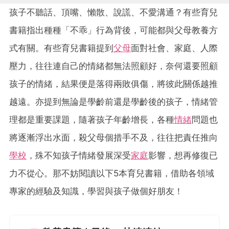
孩子不聽話、頂嘴、懶散、說謊、不愛溝通？有些育兒
書籍指出種種「不乖」行為背後，可能都與父母教養方
式有關。有些育兒書籍提到
父母
面對社會、家庭、人際
壓力，往往連自己的情緒都無法照顧好，奈何還要照顧
孩子的情緒，結果便是落得兩敗俱傷，將彼此關係越推
越遠。亦提到無論是學齡前還是學齡後的孩子，情緒管
理都是重要課題，隨著孩子年齡增長，各種
情緒
問題也
將逐漸浮出水面，殺父母個措手不及，往往把責任推向
學校
，殊不知孩子情緒發展深受
家庭
影響，想再修復已
力不從心。那不妨閱讀以下5本育兒書籍，借助各領域
專家的經驗及知識，學習與孩子做個好朋友！