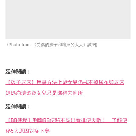
Photo from 《受傷的孩子和壞掉的大人》試閱
延伸閱讀：
【孩子尿床】用盡方法七歲女兒仍戒不掉尿布頻尿床
媽媽崩潰懷疑女兒只是懶得去廁所
延伸閱讀：
【BB便秘】判斷BB便秘不應只看排便天數！ 了解便
秘5大原因對症下藥