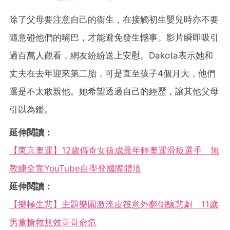
除了父母要注意自己的衞生，在接觸初生嬰兒時亦不要
隨意碰他們的嘴巴，才能避免發生憾事。影片瞬即吸引
過百萬人觀看，網友紛紛送上安慰。Dakota表示她和
丈夫在去年迎來第二胎，可是直至孩子4個月大，他們
還是不太敢親他。她希望透過自己的經歷，讓其他父母
引以為鑑。
延伸閱讀：
【東京奧運】12歲傳奇女孩成最年輕奧運滑板選手 無
教練全靠YouTube自學登國際體壇
延伸閱讀：
【樂極生悲】主題樂園激流皮筏意外翻側釀悲劇 11歲
男童搶救無效哥哥命危