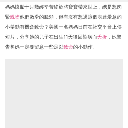
媽媽懷胎十月幾經辛苦終於將寶寶帶來世上，總是想肉
緊
親吻
他們嫩滑的臉頰，但有沒有想過這個表達愛意的
小舉動有機會致命？美國一名媽媽日前在社交平台上傳
短片，分享她的兒子在出生11天後因染病而
夭折
，她警
告爸媽一定要留意一些足以
致命
的小動作。