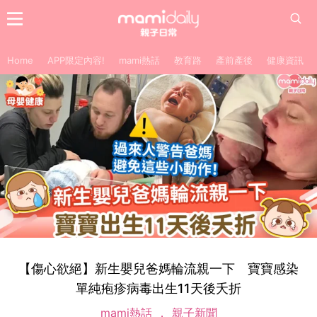
Home
APP限定內容!
mami熱話
教育路
產前產後
健康資訊
【傷心欲絕】新生嬰兒爸媽輪流親一下 寶寶感染
單純疱疹病毒出生11天後夭折
mami熱話
親子新聞