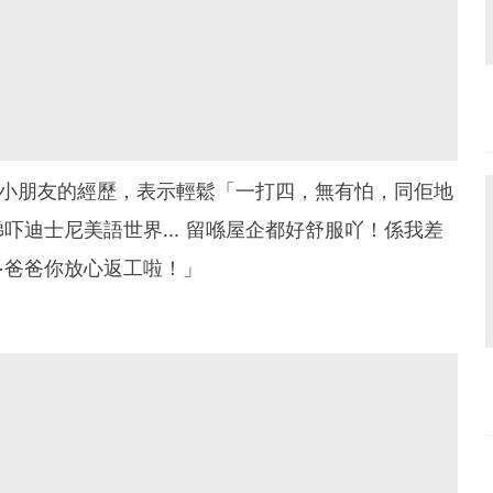
自湊小朋友的經歷，表示輕鬆「一打四，無有怕，同佢地
迪士尼美語世界... 留喺屋企都好舒服吖！係我差
⋯爸爸你放心返工啦！」