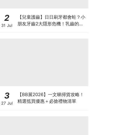
2
【兒童護齒】日日刷牙都會蛀？小
朋友牙齒2大隱形危機！乳齒的琺
31 Jul
瑯質比成人薄弱50%！選牙膏要睇
含氟量！
3
【BB展2026】一文睇掃貨攻略！
精選抵買優惠＋必搶禮物清單
27 Jul