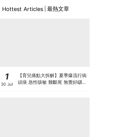
最熱文章
Hottest Articles
1
【育兒痛點大拆解】夏季爆流行病
頑痰 急性咳敏 難斷尾 無覺好瞓？
30 Jul
中醫教路 一招踢走頑痰斷尾！