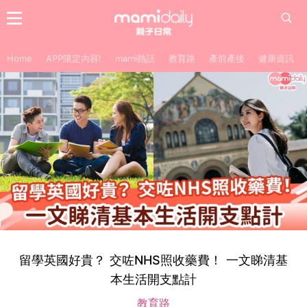
Home
APP限定內容!
mami熱話
教育路
產前產後
健康資訊
留學英國好貴？ 交咗NHS照收藥費！ 一文睇清基
本生活開支點計
教育路