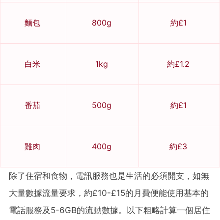
麵包
800g
約£1
白米
1kg
約£1.2
番茄
500g
約£1
雞肉
400g
約£3
除了住宿和食物，電訊服務也是生活的必須開支，如無
大量數據流量要求，約£10-£15的月費便能使用基本的
電話服務及5-6GB的流動數據。以下粗略計算一個居住