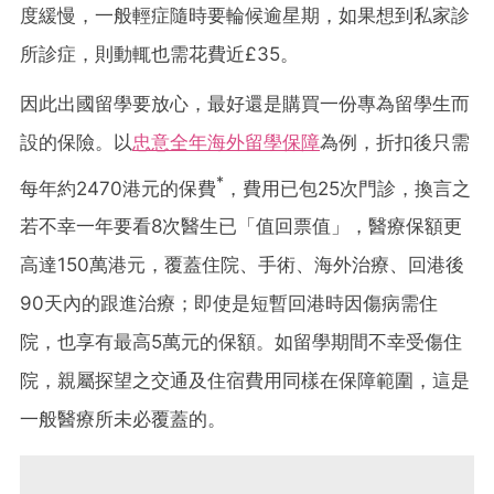
度緩慢，一般輕症隨時要輪候逾星期，如果想到私家診
所診症，則動輒也需花費近£35。
因此出國留學要放心，最好還是購買一份專為留學生而
設的保險。以
忠意全年海外留學保障
為例，折扣後只需
*
每年約2470港元的保費
，費用已包25次門診，換言之
若不幸一年要看8次醫生已「值回票值」，醫療保額更
高達150萬港元，覆蓋住院、手術、海外治療、回港後
90天內的跟進治療；即使是短暫回港時因傷病需住
院，也享有最高5萬元的保額。如留學期間不幸受傷住
院，親屬探望之交通及住宿費用同樣在保障範圍，這是
一般醫療所未必覆蓋的。