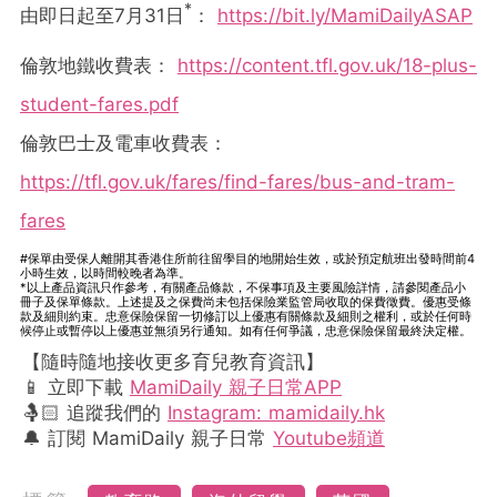
*
由即日起至7月31日
：
https://bit.ly/MamiDailyASAP
倫敦地鐵收費表：
https://content.tfl.gov.uk/18-plus-
student-fares.pdf
倫敦巴士及電車收費表：
https://tfl.gov.uk/fares/find-fares/bus-and-tram-
fares
#保單由受保人離開其香港住所前往留學目的地開始生效，或於預定航班出發時間前4
小時生效，以時間較晚者為準。
*以上產品資訊只作參考，有關產品條款，不保事項及主要風險詳情，請參閱產品小
冊子及保單條款。上述提及之保費尚未包括保險業監管局收取的保費徵費。優惠受條
款及細則約束。忠意保險保留一切修訂以上優惠有關條款及細則之權利，或於任何時
候停止或暫停以上優惠並無須另行通知。如有任何爭議，忠意保險保留最終決定權。
【隨時隨地接收更多育兒教育資訊】
📱 立即下載
MamiDaily 親子日常APP
🤱🏻 追蹤我們的
Instagram: mamidaily.hk
🔔 訂閱 MamiDaily 親子日常
Youtube頻道