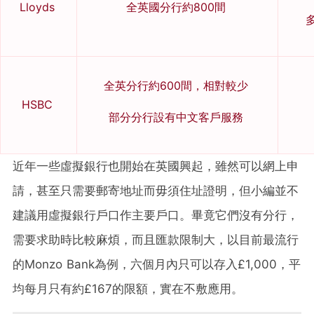
Lloyds
全英國分行約800間
多
全英分行約600間，相對較少
HSBC
部分分行設有中文客戶服務
近年一些虛擬銀行也開始在英國興起，雖然可以網上申
請，甚至只需要郵寄地址而毋須住址證明，但小編並不
建議用虛擬銀行戶口作主要戶口。畢竟它們沒有分行，
需要求助時比較麻煩，而且匯款限制大，以目前最流行
的Monzo Bank為例，六個月內只可以存入£1,000，平
均每月只有約£167的限額，實在不敷應用。