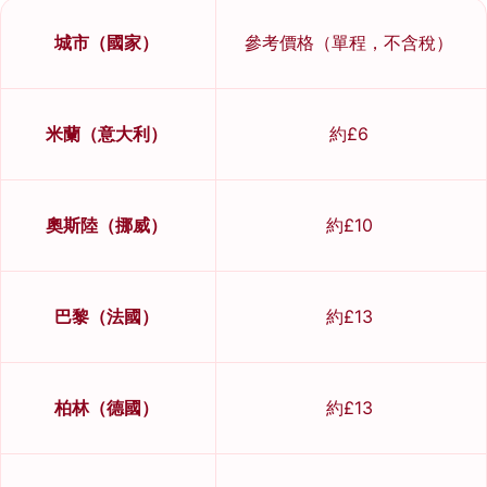
城市（國家）
參考價格（單程，不含稅）
米蘭（意大利）
約£6
奧斯陸（挪威）
約£10
巴黎（法國）
約£13
柏林（德國）
約£13