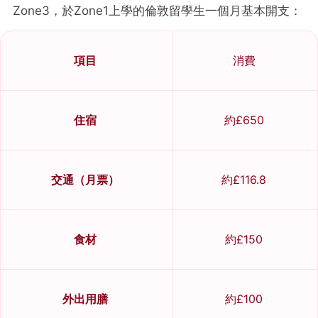
Zone3，於Zone1上學的倫敦留學生一個月基本開支：
項目
消費
住宿
約£650
交通（月票）
約£116.8
食材
約£150
外出用膳
約£100