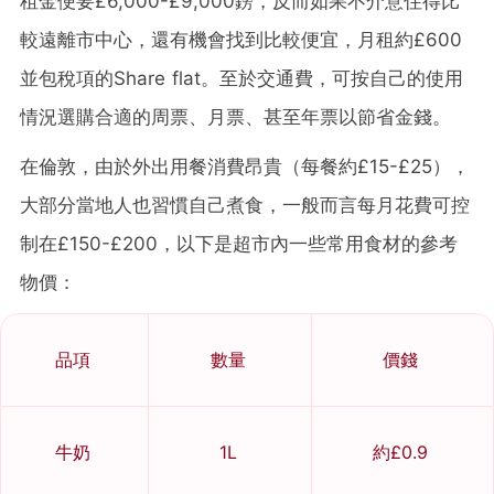
租金便要£6,000-£9,000鎊，反而如果不介意住得比
較遠離市中心，還有機會找到比較便宜，月租約£600
並包稅項的Share flat。至於交通費，可按自己的使用
情況選購合適的周票、月票、甚至年票以節省金錢。
在倫敦，由於外出用餐消費昂貴（每餐約£15-£25），
大部分當地人也習慣自己煮食，一般而言每月花費可控
制在£150-£200，以下是超市內一些常用食材的參考
物價：
品項
數量
價錢
牛奶
1L
約£0.9