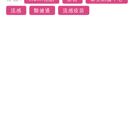
流感
醫健通
流感疫苗