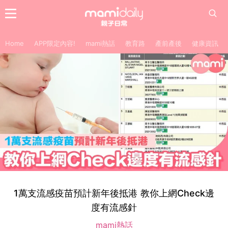
Home
APP限定內容!
mami熱話
教育路
產前產後
健康資訊
1萬支流感疫苗預計新年後抵港 教你上網Check邊
度有流感針
mami熱話