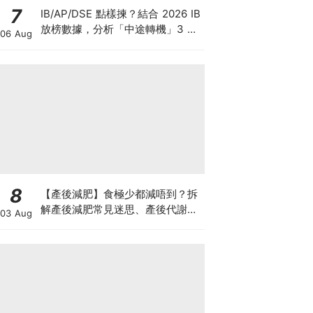
7
IB/AP/DSE 點樣揀？結合 2026 IB
放榜數據，分析「中途轉機」3 大
06 Aug
考慮！
8
【產後減肥】食極少都減唔到？拆
解產後減肥常見迷思、產後代謝、
03 Aug
水腫原因＋淋巴引流、Onda Pro
修身攻略