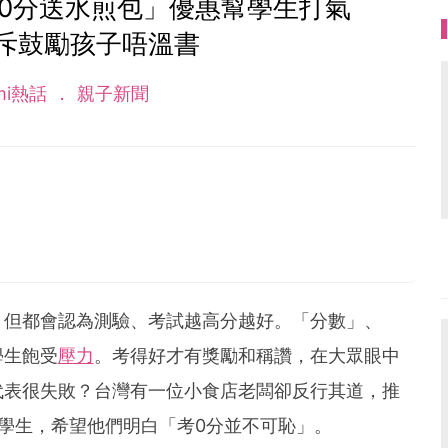
考0分送水煎包」優惠幫學生打氣
斥鼓勵孩子唔溫書
mi熱話
親子新聞
，但都會認為測驗、考試越高分越好。「分數」、
學生飽受
壓力
。考得好才有獎勵和稱讚，在大眾眼中
代表很失敗？台灣有一位小食店老闆卻反行其道，推
學生，希望他們明白「考0分並不可恥」。