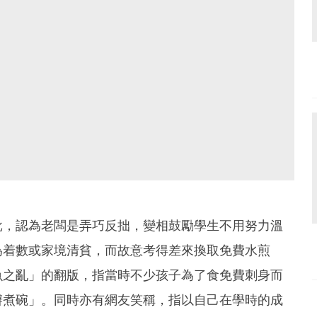
批，認為老闆是弄巧反拙，變相鼓勵學生不用努力溫
為着數或家境清貧，而故意考得差來換取免費水煎
魚之亂」的翻版，指當時不少孩子為了食免費刺身而
辦煮碗」。同時亦有網友笑稱，指以自己在學時的成