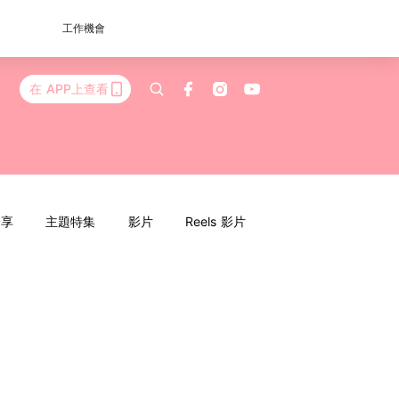
工作機會
在 APP上查看
分享
主題特集
影片
Reels 影片