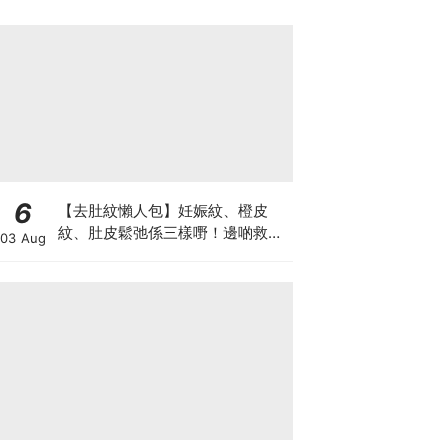
6
【去肚紋懶人包】妊娠紋、橙皮
紋、肚皮鬆弛係三樣嘢！邊啲救得
03 Aug
返、邊啲只能淡化？