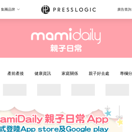
集團品牌
廣告查詢
產前產後
健康資訊
家庭關係
親子好去處
專欄