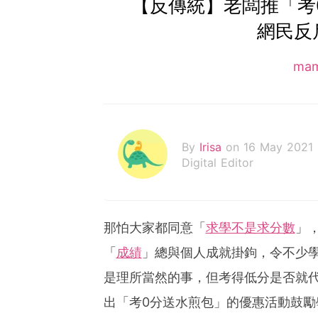
【反傳統】老闆推「
網民反
ma
By
Irisa
on 16 May 2021
Digital Editor
那怕大家都同意「
求學不是求分數
」
「
成績
」總與個人成就掛鉤，令不少
是理所當然的事，但考得低分是否就
出「考0分送水煎包」的優惠活動鼓勵