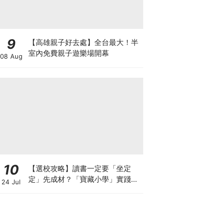
9
【高雄親子好去處】全台最大！半
室內免費親子遊樂場開幕
08 Aug
10
【選校攻略】讀書一定要「坐定
定」先成材？「寶藏小學」實踐動
24 Jul
靜循環激發孩子潛能