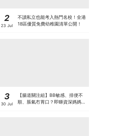
2
不讀私立也能考入熱門名校！全港
18區優質免費幼稚園清單公開！
23 Jul
3
【腸道關注組】BB敏感、排便不
順、脹氣冇胃口？即睇資深媽媽分
30 Jul
享經驗之談 輕鬆解決湊B煩惱