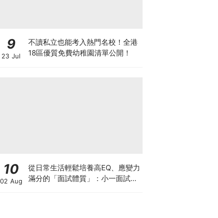
9
不讀私立也能考入熱門名校！全港
18區優質免費幼稚園清單公開！
23 Jul
10
從日常生活輕鬆培養高EQ、應變力
滿分的「面試體質」：小一面試最
02 Aug
強備戰指南