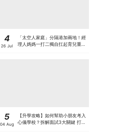
4
「太空人家庭」分隔港加兩地！經
理人媽媽一打二獨自扛起育兒重
26 Jul
擔！Stephanie｜經理人｜太空人
家庭｜職場媽媽
5
【升學攻略】如何幫助小朋友考入
心儀學校？拆解面試3大關鍵 打好
04 Aug
多元智能發展的營養基礎