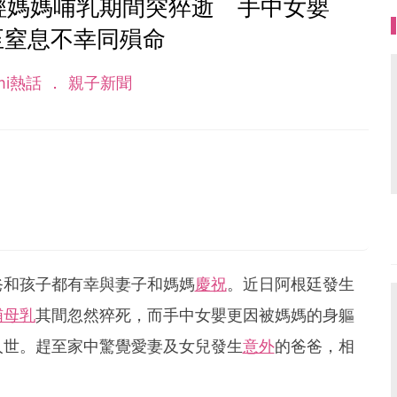
輕媽媽哺乳期間突猝逝 手中女嬰
至窒息不幸同殞命
mi熱話
親子新聞
爸和孩子都有幸與妻子和媽媽
慶祝
。近日阿根廷發生
哺母乳
其間忽然猝死，而手中女嬰更因被媽媽的身軀
人世。趕至家中驚覺愛妻及女兒發生
意外
的爸爸，相