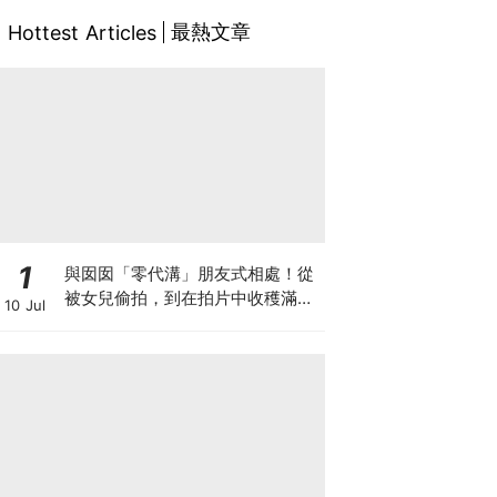
最熱文章
Hottest Articles
1
與囡囡「零代溝」朋友式相處！從
被女兒偷拍，到在拍片中收穫滿足
10 Jul
感！VAL媽｜美如｜KOL媽媽