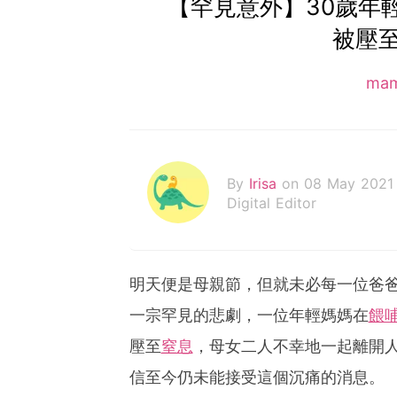
【罕見意外】30歲年
被壓
ma
By
Irisa
on 08 May 2021
Digital Editor
明天便是母親節，但就未必每一位爸
一宗罕見的悲劇，一位年輕媽媽在
餵
壓至
窒息
，母女二人不幸地一起離開
信至今仍未能接受這個沉痛的消息。