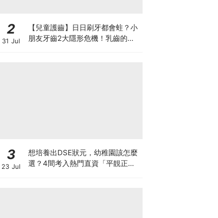
2
【兒童護齒】日日刷牙都會蛀？小
朋友牙齒2大隱形危機！乳齒的琺
31 Jul
瑯質比成人薄弱50%！選牙膏要睇
含氟量！
3
想培養出DSE狀元，幼稚園該怎麼
選？4間考入熱門直資「平靚正」
23 Jul
免費幼稚園！