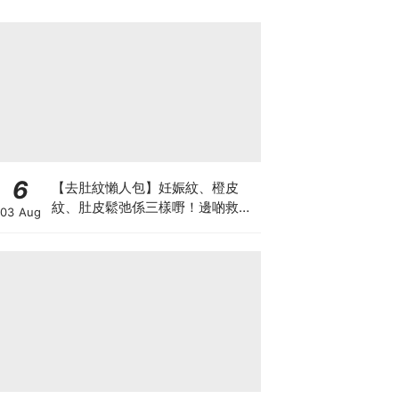
6
【去肚紋懶人包】妊娠紋、橙皮
紋、肚皮鬆弛係三樣嘢！邊啲救得
03 Aug
返、邊啲只能淡化？