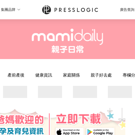
集團品牌
廣告查詢
產前產後
健康資訊
家庭關係
親子好去處
專欄