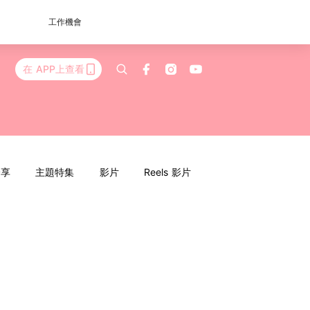
工作機會
在 APP上查看
分享
主題特集
影片
Reels 影片