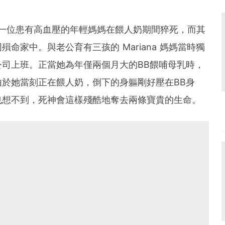
一位患有高血壓的年輕媽媽在餵人奶期間猝死，而其
命家中。與老公育有三孩的 Mariana 媽媽當時獨
司上班。正當她為年僅兩個月大的BB餵哺母乳時，
於她當刻正在餵人奶，倒下的身軀剛好壓在BB身
也想不到，死神會這樣殘酷地奪去兩條寶貴的生命。