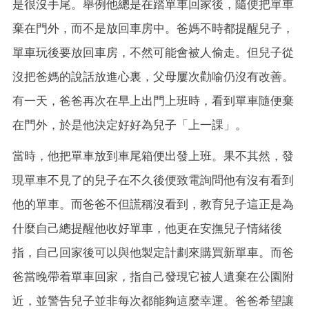
是很沒手尾。舉例他總是在踏單車回家後，隨便把單車
棄在門外，而不是放回車房中。爸媽不時都提醒兒子，
單車玩後要放回車房，不然可能會被人偷走。但兒子從
沒把爸媽的說話放進心裏，父母屢次勸喻仍沒有改善。
有一天，爸爸再次在早上出門上班時，看到單車隨便棄
在門外，於是他決定好好為兒子「上一課」。
當時，他把單車放到車尾箱便出發上班。果不其然，發
現單車不見了的兒子在不久後便致電詢問他有沒有看到
他的單車。而爸爸不但謊稱沒看到，教育兒子這正是為
什麼自己總提醒他收好單車，他更在安撫兒子情緒後
指，自己回家後可以與他製定計劃來購買新單車。而爸
爸當晚帶着單車回家，指自己發現它被人遺棄在公園附
近，並警告兒子並非每次都能夠這麼幸運。爸爸希望讓