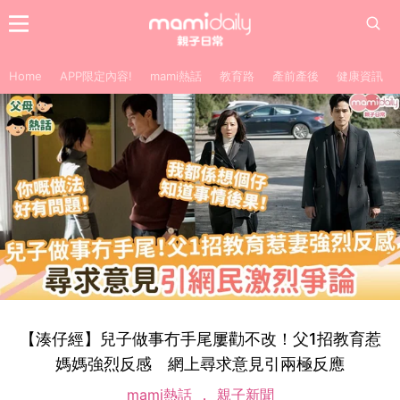
Home
APP限定內容!
mami熱話
教育路
產前產後
健康資訊
【湊仔經】兒子做事冇手尾屢勸不改！父1招教育惹
媽媽強烈反感 網上尋求意見引兩極反應
mami熱話
親子新聞