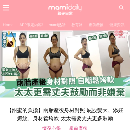
Home
APP限定內容!
mami熱話
教育路
產前產後
健康資訊
【甜蜜的負擔】兩胎產後身材對照 屁股變大、添妊
娠紋、身材鬆垮軟 太太需要丈夫更多鼓勵
懷孕心得
產前產後