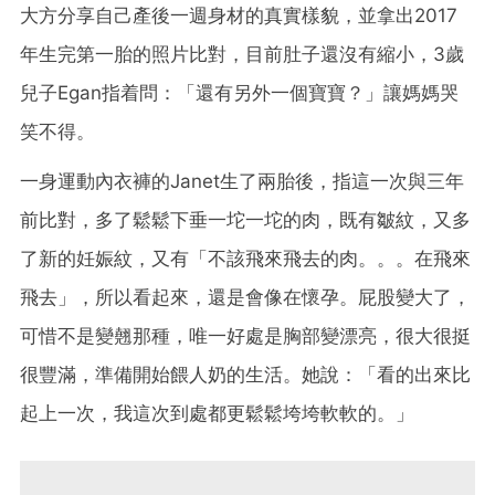
大方分享自己產後一週身材的真實樣貌，並拿出2017
年生完第一胎的照片比對，目前肚子還沒有縮小，3歲
兒子Egan指着問：「還有另外一個寶寶？」讓媽媽哭
笑不得。
一身運動內衣褲的Janet生了兩胎後，指這一次與三年
前比對，多了鬆鬆下垂一坨一坨的肉，既有皺紋，又多
了新的妊娠紋，又有「不該飛來飛去的肉。。。在飛來
飛去」，所以看起來，還是會像在懷孕。屁股變大了，
可惜不是變翹那種，唯一好處是胸部變漂亮，很大很挺
很豐滿，準備開始餵人奶的生活。她說：「看的出來比
起上一次，我這次到處都更鬆鬆垮垮軟軟的。」