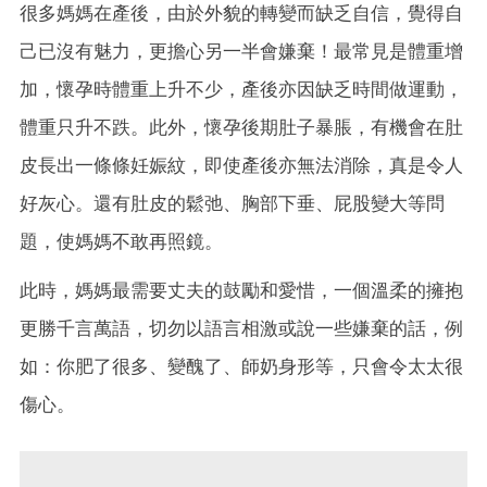
很多媽媽在產後，由於外貌的轉變而缺乏自信，覺得自
己已沒有魅力，更擔心另一半會嫌棄！最常見是體重增
加，懷孕時體重上升不少，產後亦因缺乏時間做運動，
體重只升不跌。此外，懷孕後期肚子暴脹，有機會在肚
皮長出一條條妊娠紋，即使產後亦無法消除，真是令人
好灰心。還有肚皮的鬆弛、胸部下垂、屁股變大等問
題，使媽媽不敢再照鏡。
此時，媽媽最需要丈夫的鼓勵和愛惜，一個溫柔的擁抱
更勝千言萬語，切勿以語言相激或說一些嫌棄的話，例
如：你肥了很多、變醜了、師奶身形等，只會令太太很
傷心。