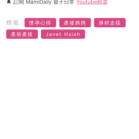
🔔 訂閱 MamiDaily 親子日常
Youtube頻道
標籤:
懷孕心得
產後媽媽
身材走樣
產前產後
Janet Hsieh