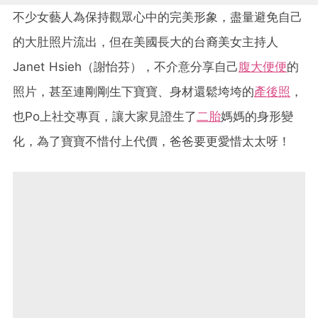
不少女藝人為保持觀眾心中的完美形象，盡量避免自己
的大肚照片流出，但在美國長大的台裔美女主持人
Janet Hsieh（謝怡芬），不介意分享自己
腹大便便
的
照片，甚至連剛剛生下寶寶、身材還鬆垮垮的
產後照
，
也Po上社交專頁，讓大家見證生了
二胎
媽媽的身形變
化，為了寶寶不惜付上代價，爸爸要更愛惜太太呀！