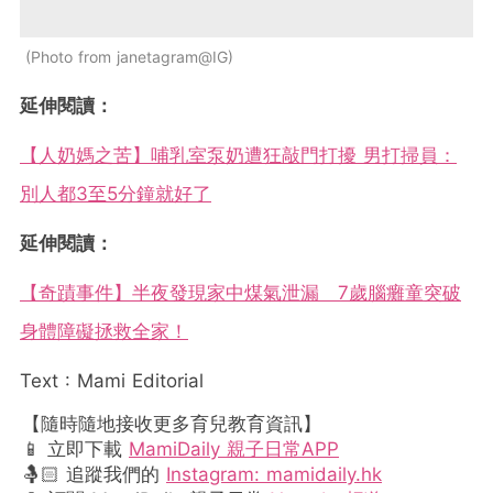
Photo from janetagram@IG
延伸閱讀：
【人奶媽之苦】哺乳室泵奶遭狂敲門打擾 男打掃員：
別人都3至5分鐘就好了
延伸閱讀：
【奇蹟事件】半夜發現家中煤氣泄漏 7歲腦癱童突破
身體障礙拯救全家！
Text : Mami Editorial
【隨時隨地接收更多育兒教育資訊】
📱 立即下載
MamiDaily 親子日常APP
🤱🏻 追蹤我們的
Instagram: mamidaily.hk