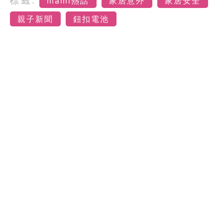
標籤:
mami熱話
家居意外
家居安全
親子新聞
鈕扣電池