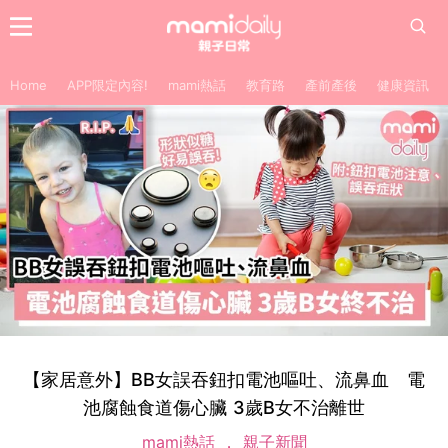
Home
APP限定內容!
mami熱話
教育路
產前產後
健康資訊
【家居意外】BB女誤吞鈕扣電池嘔吐、流鼻血 電
池腐蝕食道傷心臟 3歲B女不治離世
mami熱話
親子新聞