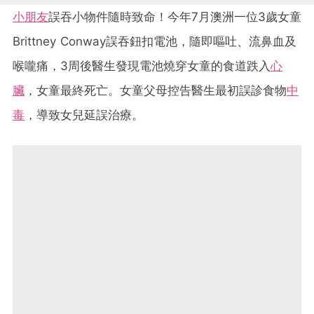
小朋友
誤吞小物件隨時致命！今年7月澳洲一位3歲女童
Brittney Conway誤吞鈕扣電池，隨即嘔吐、流鼻血及
喉嚨痛，3周後醫生發現電池燒穿女童的食道跌入
心
臟
，女童最終死亡。女童父母控告醫生最初誤診食物
中
毒
，導致女兒延誤治療。