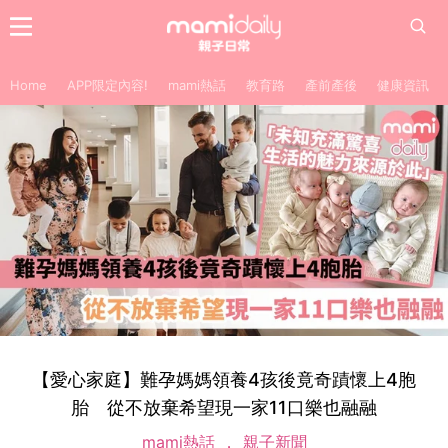
Home
APP限定內容!
mami熱話
教育路
產前產後
健康資訊
【愛心家庭】難孕媽媽領養4孩後竟奇蹟懷上4胞
胎 從不放棄希望現一家11口樂也融融
mami熱話
親子新聞