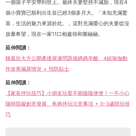
一個孩子平安帶到世上。最終夫妻堅持不減胎，現在4
個小寶寶已順利出生並已經3個多月大。「未知充滿驚
喜，生活的魅力來源於此。」這對充滿愛心的夫妻從沒
放棄希望，現在一家11口相處得和樂融融。
延伸閱讀：
鍾嘉欣大方公開產後尿滲問題揭媽媽辛酸 4組瑜伽動
作改善漏尿情況 + 預防貼士
延伸閱讀：
【家長伴玩技巧】小朋友玩耍不能隨隨便便！一不小心
隨時阻礙創意發展 爸媽伴玩注意事項 + 0-3歲陪玩技
巧