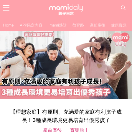
Home
APP限定內容!
mami熱話
教育路
產前產後
健康資訊
【理想家庭】有原則、充滿愛的家庭有利孩子成
長！3種成長環境更易培育出優秀孩子
產前產後
育嬰貼士