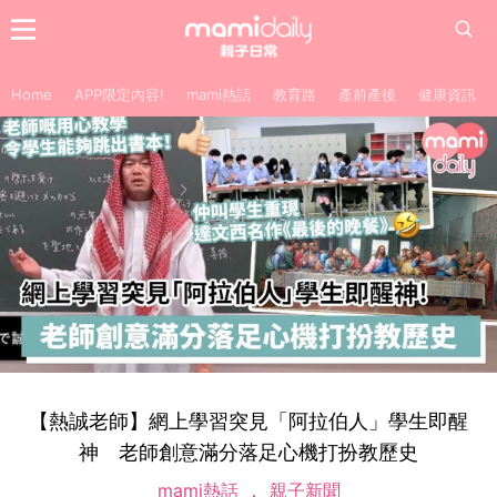
Home
APP限定內容!
mami熱話
教育路
產前產後
健康資訊
【熱誠老師】網上學習突見「阿拉伯人」學生即醒
神 老師創意滿分落足心機打扮教歷史
mami熱話
親子新聞