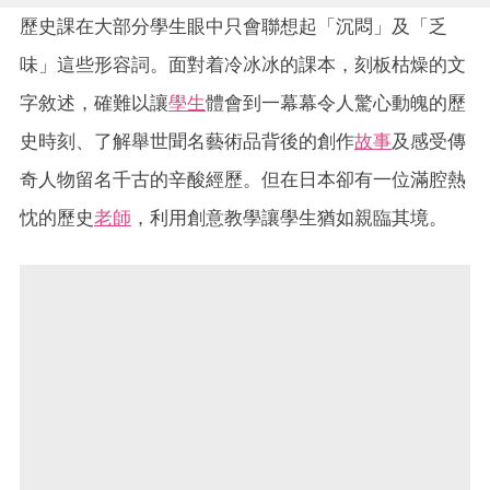
歷史課在大部分學生眼中只會聯想起「沉悶」及「乏
味」這些形容詞。面對着冷冰冰的課本，刻板枯燥的文
字敘述，確難以讓
學生
體會到一幕幕令人驚心動魄的歷
史時刻、了解舉世聞名藝術品背後的創作
故事
及感受傳
奇人物留名千古的辛酸經歷。但在日本卻有一位滿腔熱
忱的歷史
老師
，利用創意教學讓學生猶如親臨其境。