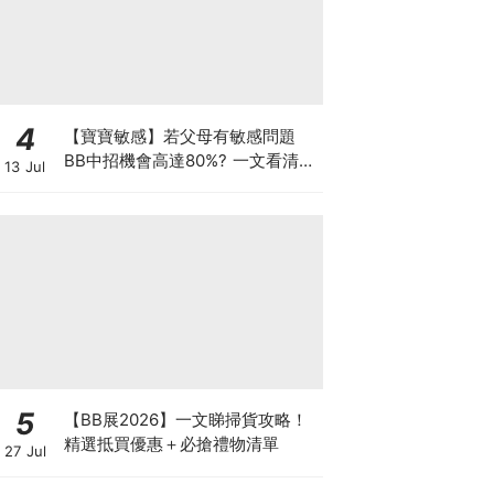
4
【寶寶敏感】若父母有敏感問題
BB中招機會高達80%? 一文看清預
13 Jul
防敏感關鍵因素！
5
【BB展2026】一文睇掃貨攻略！
精選抵買優惠＋必搶禮物清單
27 Jul