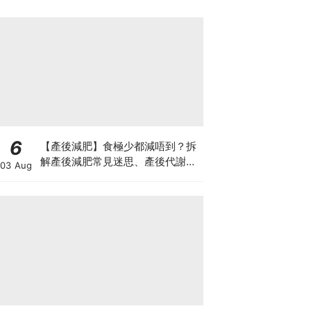
6
【產後減肥】食極少都減唔到？拆
解產後減肥常見迷思、產後代謝、
03 Aug
水腫原因＋淋巴引流、Onda Pro
修身攻略