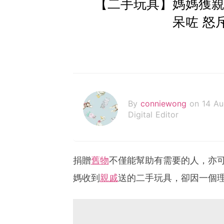
【二手玩具】媽媽獲親
呆咗 怒
By
conniewong
on 14 A
Digital Editor
捐贈
舊物
不僅能幫助有需要的人，亦
媽收到
親戚
送的二手玩具，卻因一個