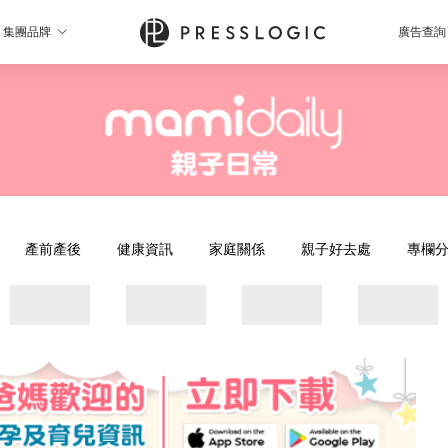
集團品牌
廣告查詢
產前產後
健康資訊
家庭關係
親子好去處
專欄