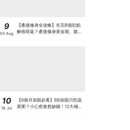
9
【產後修身全攻略】生完B個肚點
解收唔返？產後修身黃金期、腹直
03 Aug
肌分離、紮肚定做機一次睇
10
【6個月加固必看】BB加固只吃蔬
菜粥？小心愈食愈缺鐵！12大補鐵
18 Jul
食材清單＋一星期食譜推薦