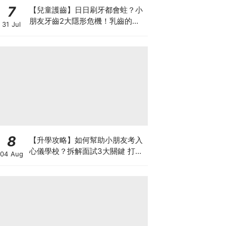
7
【兒童護齒】日日刷牙都會蛀？小
朋友牙齒2大隱形危機！乳齒的琺
31 Jul
瑯質比成人薄弱50%！選牙膏要睇
含氟量！
8
【升學攻略】如何幫助小朋友考入
心儀學校？拆解面試3大關鍵 打好
04 Aug
多元智能發展的營養基礎