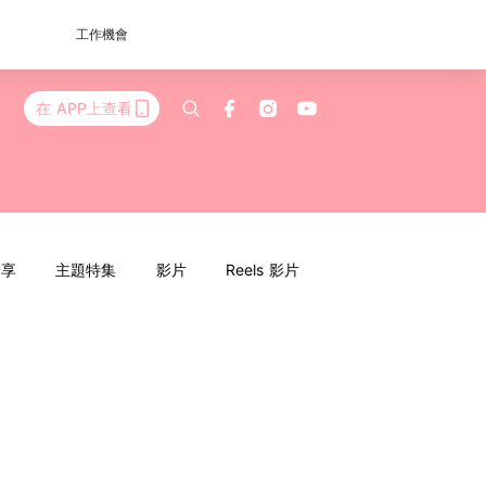
工作機會
在 APP上查看
分享
主題特集
影片
Reels 影片