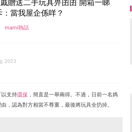
戚贈送二手玩具畀囝囝 開箱一睇
斥：當我屋企係咩？
mami熱話
ug 2023
可以支持
環保
，簡直是一舉兩得。不過，日前一名媽
理由，認為對方相當不尊重，最後將玩具全扔掉。