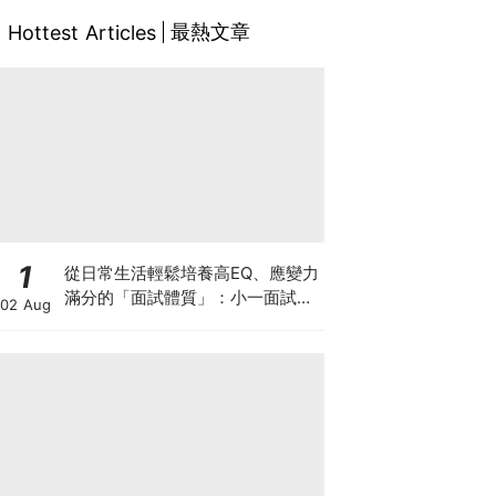
最熱文章
Hottest Articles
1
從日常生活輕鬆培養高EQ、應變力
滿分的「面試體質」：小一面試最
02 Aug
強備戰指南