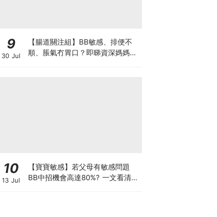
9
【腸道關注組】BB敏感、排便不
順、脹氣冇胃口？即睇資深媽媽分
30 Jul
享經驗之談 輕鬆解決湊B煩惱
10
【寶寶敏感】若父母有敏感問題
BB中招機會高達80%? 一文看清預
13 Jul
防敏感關鍵因素！