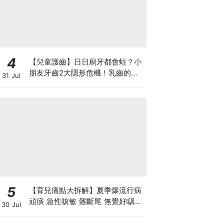
4
【兒童護齒】日日刷牙都會蛀？小
朋友牙齒2大隱形危機！乳齒的琺
31 Jul
瑯質比成人薄弱50%！選牙膏要睇
含氟量！
5
【育兒痛點大拆解】夏季爆流行病
頑痰 急性咳敏 難斷尾 無覺好瞓？
30 Jul
中醫教路 一招踢走頑痰斷尾！