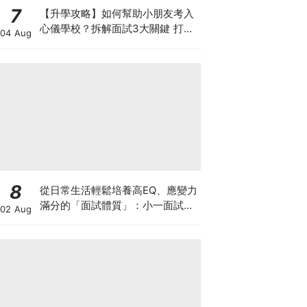
7
【升學攻略】如何幫助小朋友考入
心儀學校？拆解面試3大關鍵 打好
04 Aug
多元智能發展的營養基礎
8
從日常生活輕鬆培養高EQ、應變力
滿分的「面試體質」：小一面試最
02 Aug
強備戰指南