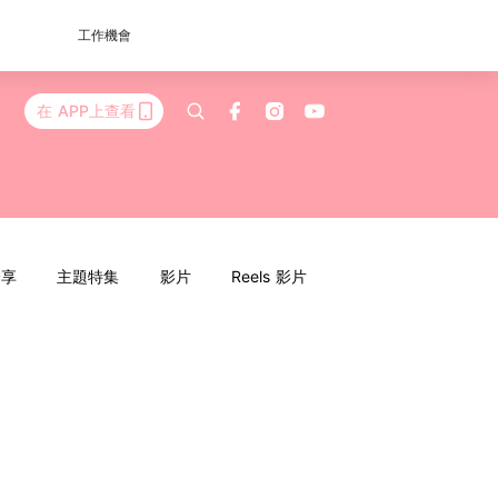
工作機會
在 APP上查看
分享
主題特集
影片
Reels 影片