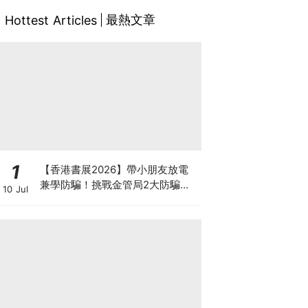
最熱文章
Hottest Articles
1
【香港書展2026】帶小朋友放電
兼學防騙！挑戰金管局2大防騙遊
10 Jul
戲、贏「嗱喳蕉」購物袋及多款驚
喜紀念品！