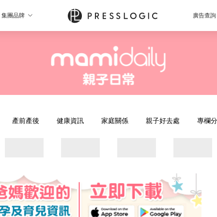
集團品牌
廣告查詢
產前產後
健康資訊
家庭關係
親子好去處
專欄