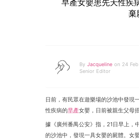
早產女嬰患先天性疾病
棄
By
Jacqueline
on 24 Feb
Senior Editor
日前，有民眾在遊樂場的沙池中發現
性疾病的
早產
女嬰，日前被親生父母
據《廣州番禺公安》指，21日早上，
的沙池中，發現一具女嬰的屍體。女