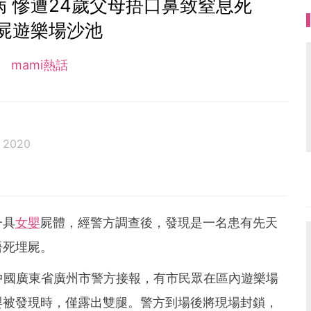
 慘遭24歲父母捂口鼻致窒息死
屍遊樂場沙池
mami熱話
 2020
一具
女嬰
屍體，經警方調查後，發現是一名患有先天
捂死埋屍。
中國廣東省廣州市警方接報，有市民眾在區內遊樂場
嬰被發現時，僅露出雙腿。警方到場後將現場封鎖，