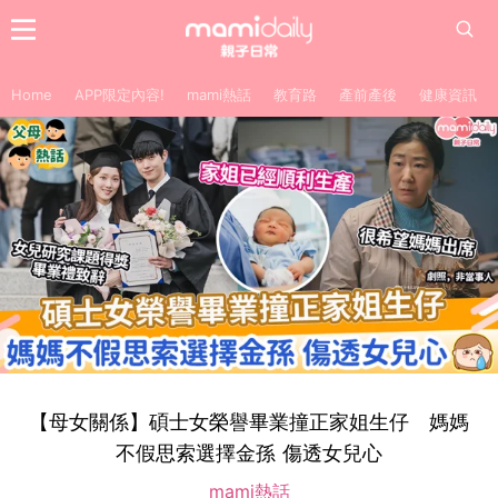
Home
APP限定內容!
mami熱話
教育路
產前產後
健康資訊
【母女關係】碩士女榮譽畢業撞正家姐生仔 媽媽
不假思索選擇金孫 傷透女兒心
mami熱話