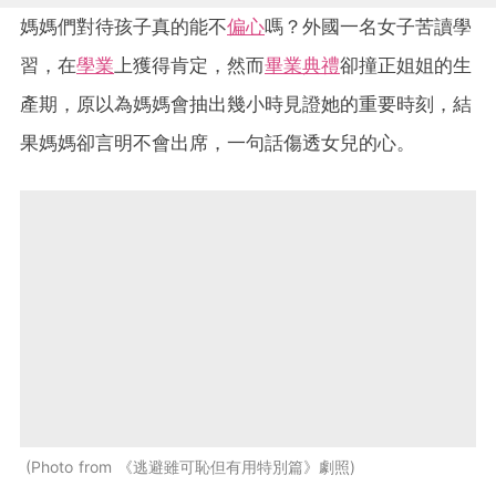
媽媽們對待孩子真的能不
偏心
嗎？外國一名女子苦讀學
習，在
學業
上獲得肯定，然而
畢業典禮
卻撞正姐姐的生
產期，原以為媽媽會抽出幾小時見證她的重要時刻，結
果媽媽卻言明不會出席，一句話傷透女兒的心。
Photo from 《逃避雖可恥但有用特別篇》劇照