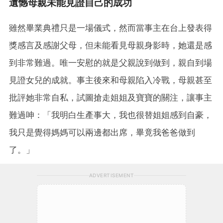
遺憾母親未能見證自己的成功
雖然畢業典禮只是一場儀式，然而當事主在台上發表得
獎感言及感謝父母，但未能看見母親身影時，她還是感
到非常難過。唯一安慰的就是父親說到做到，親自到場
見證女兒的成就。事主後來和母親陷入冷戰，母親甚至
批評她非常自私，試圖搶走姐姐及寶寶的關注，讓事主
難過呻：「我明白生產事大，我也很替姐姐感到自豪，
我只是覺得媽媽可以兩邊都出席，畢竟我爸爸做到
了。」
ADVERTISEMENT