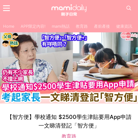
Home
APP限定內容!
mami熱話
教育路
產前產後
健康資訊
【智方便】學校通知 $2500學生津貼要用App申請
一文睇清登記「智方便」
教育路