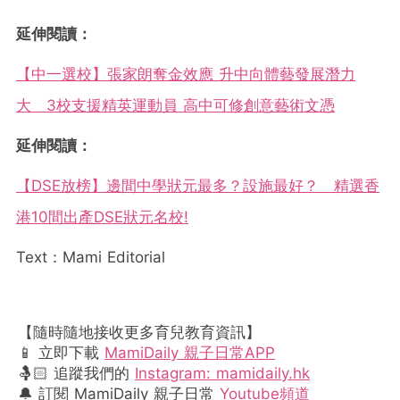
延伸閱讀：
【中一選校】張家朗奪金效應 升中向體藝發展潛力
大 3校支援精英運動員 高中可修創意藝術文憑
延伸閱讀：
【DSE放榜】邊間中學狀元最多？設施最好？ 精選香
港10間出產DSE狀元名校!
Text：Mami Editorial
【隨時隨地接收更多育兒教育資訊】
📱 立即下載
MamiDaily 親子日常APP
🤱🏻 追蹤我們的
Instagram: mamidaily.hk
🔔 訂閱 MamiDaily 親子日常
Youtube頻道