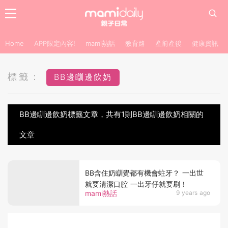
Home
APP限定內容!
mami熱話
教育路
產前產後
健康資訊
標籤：
BB邊瞓邊飲奶
BB邊瞓邊飲奶標籤文章，共有1則BB邊瞓邊飲奶相關的
文章
BB含住奶瞓覺都有機會蛀牙？ 一出世
就要清潔口腔 一出牙仔就要刷！
mami熱話
9 years ago