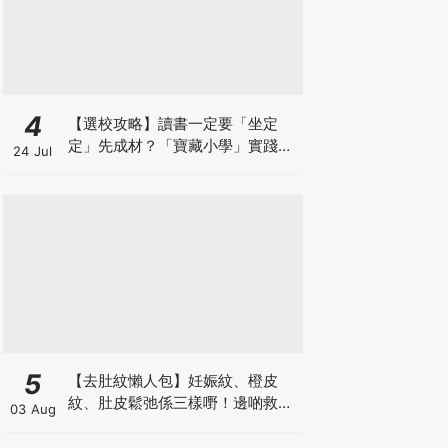
4
【選校攻略】讀書一定要「坐定
定」先成材？「寶藏小學」實踐動
24 Jul
靜循環激發孩子潛能
5
【去肚紋懶人包】妊娠紋、橙皮
紋、肚皮鬆弛係三樣嘢！邊啲救得
03 Aug
返、邊啲只能淡化？