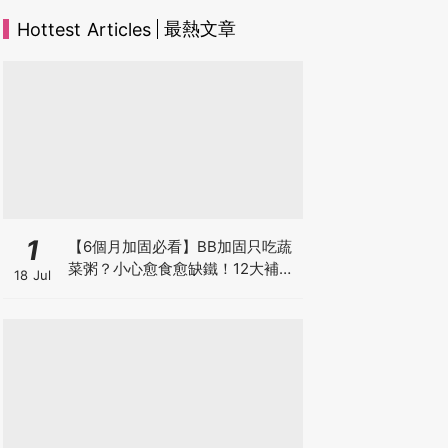
最熱文章
Hottest Articles
1
【6個月加固必看】BB加固只吃蔬
菜粥？小心愈食愈缺鐵！12大補鐵
18 Jul
食材清單＋一星期食譜推薦