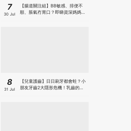
7
【腸道關注組】BB敏感、排便不
順、脹氣冇胃口？即睇資深媽媽分
30 Jul
享經驗之談 輕鬆解決湊B煩惱
8
【兒童護齒】日日刷牙都會蛀？小
朋友牙齒2大隱形危機！乳齒的琺
31 Jul
瑯質比成人薄弱50%！選牙膏要睇
含氟量！