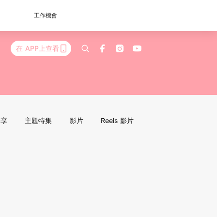
工作機會
在 APP上查看
分享
主題特集
影片
Reels 影片