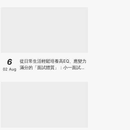
6
從日常生活輕鬆培養高EQ、應變力
滿分的「面試體質」：小一面試最
02 Aug
強備戰指南