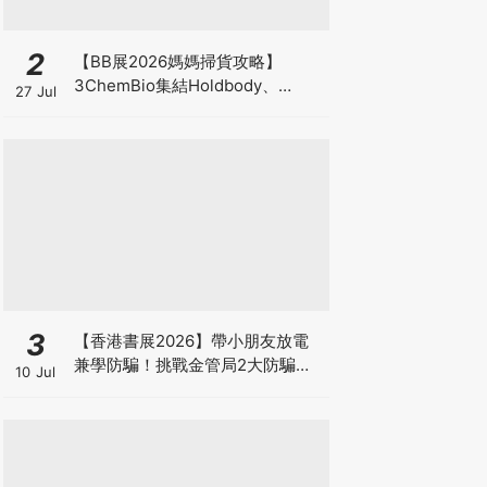
2
【BB展2026媽媽掃貨攻略】
3ChemBio集結Holdbody、
27 Jul
ProVen、森下仁丹、Return人氣
品牌激減！低至18折＋買3送1＋原
箱優惠低至65折
3
【香港書展2026】帶小朋友放電
兼學防騙！挑戰金管局2大防騙遊
10 Jul
戲、贏「嗱喳蕉」購物袋及多款驚
喜紀念品！