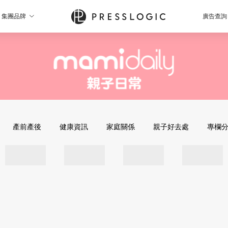
集團品牌
廣告查詢
產前產後
健康資訊
家庭關係
親子好去處
專欄