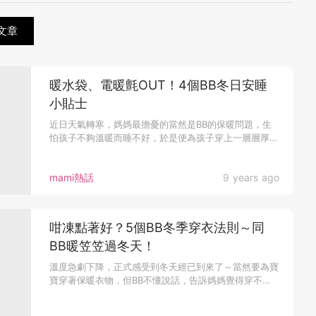
文章
暖水袋、電暖氈OUT！4個BB冬日安睡
小貼士
近日天氣轉寒，媽媽最擔憂的當然是BB的保暖問題，生
怕孩子不夠溫暖而睡不好，於是便為孩子穿上一層層厚衣
服、用棉被一包再包、...
mami熱話
9 years ago
咁凍點著好？5個BB冬季穿衣法則～同
BB暖笠笠過冬天！
溫度急劇下降，正式感受到冬天經已到來了～當然要為寶
寶穿著保暖衣物，但BB不懂說話，告訴媽媽覺得穿不
夠，還是覺得穿太多，那...