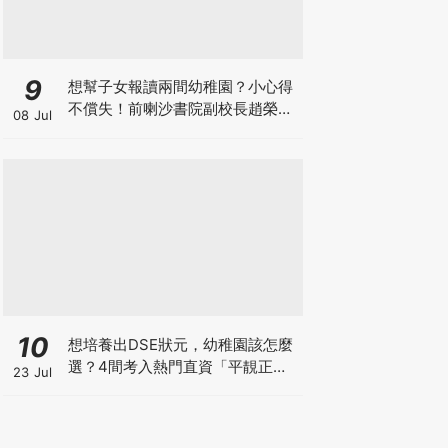
9
想幫子女報讀兩間幼稚園？小心得
不償失！前喇沙書院副校長趙榮
08 Jul
德：先問自己能否解決這3大問
題！
10
想培養出DSE狀元，幼稚園該怎麼
選？4間考入熱門直資「平靚正」
23 Jul
免費幼稚園！