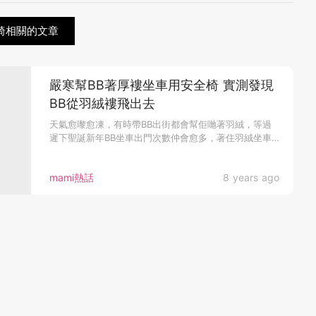
椅相關的文章
嚴寒幫BB著厚褸坐車用安全椅 實測發現
BB從羽絨褸飛出去
天氣愈嚟愈凍，有時帶BB出街都會幫佢哋著羽絨，等過
遲下聖誕新年BB坐車出門次數仲會愈多，著住羽絨坐車
用安全椅以為無問題？...
mami熱話
8 years ago