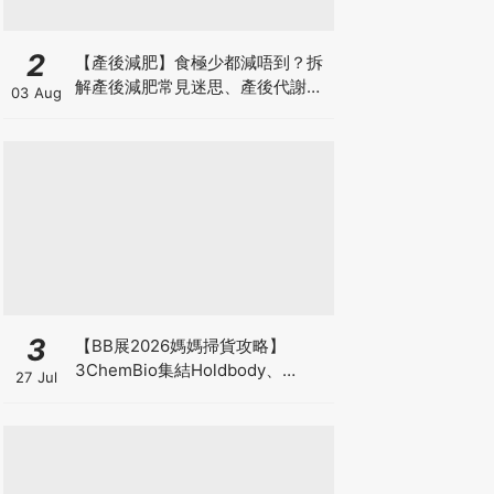
2
【產後減肥】食極少都減唔到？拆
解產後減肥常見迷思、產後代謝、
03 Aug
水腫原因＋淋巴引流、Onda Pro
修身攻略
3
【BB展2026媽媽掃貨攻略】
3ChemBio集結Holdbody、
27 Jul
ProVen、森下仁丹、Return人氣
品牌激減！低至18折＋買3送1＋原
箱優惠低至65折