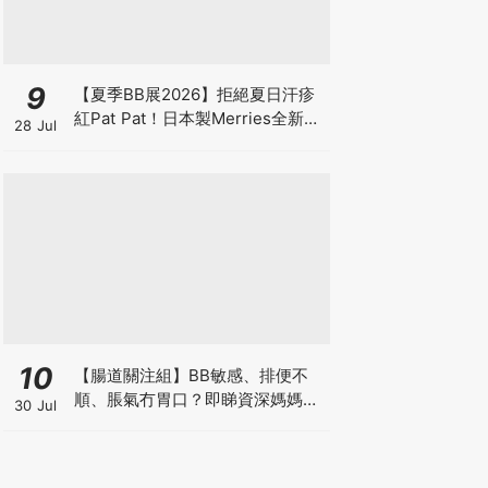
9
【夏季BB展2026】拒絕夏日汗疹
紅Pat Pat！日本製Merries全新超
28 Jul
吸安睡褲挑戰全晚零外漏 皇牌
First Premium系列買1送1！
10
【腸道關注組】BB敏感、排便不
順、脹氣冇胃口？即睇資深媽媽分
30 Jul
享經驗之談 輕鬆解決湊B煩惱