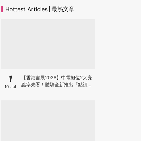
最熱文章
Hottest Articles
1
【香港書展2026】中電攤位2大亮
點率先看！體驗全新推出「點讀故
10 Jul
事書」系列＋升級版《低碳城市規
劃師》電子桌遊