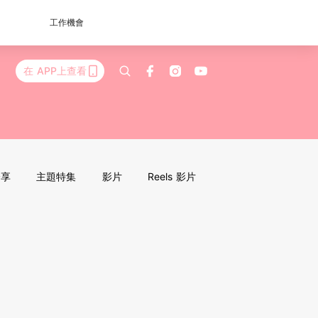
工作機會
在 APP上查看
分享
主題特集
影片
Reels 影片