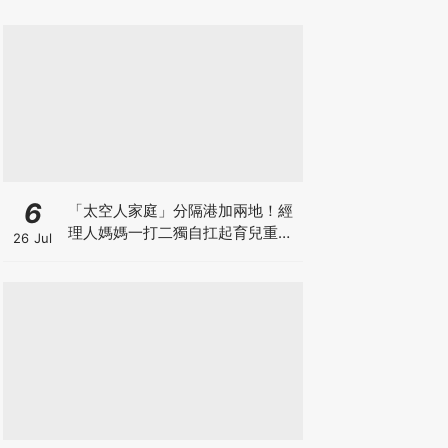
6
「太空人家庭」分隔港加兩地！經
理人媽媽一打二獨自扛起育兒重
26 Jul
擔！Stephanie｜經理人｜太空人
家庭｜職場媽媽