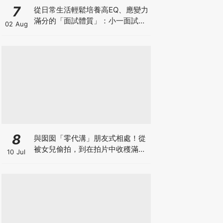
7
從日常生活輕鬆培養高EQ、應變力
滿分的「面試體質」：小一面試最
02 Aug
強備戰指南
8
與囡囡「零代溝」朋友式相處！從
被女兒偷拍，到在拍片中收穫滿足
10 Jul
感！VAL媽｜美如｜KOL媽媽