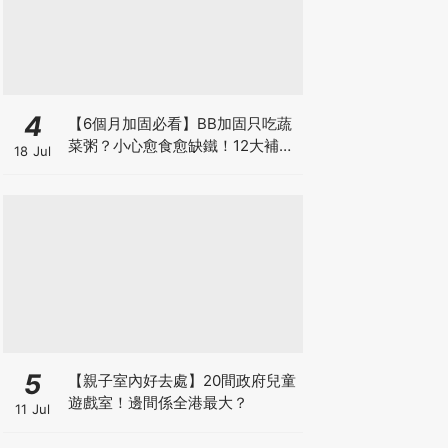
4
【6個月加固必看】BB加固只吃蔬
菜粥？小心愈食愈缺鐵！12大補鐵
18 Jul
食材清單＋一星期食譜推薦
5
【親子室內好去處】20間政府兒童
遊戲室！邊間係全港最大？
11 Jul