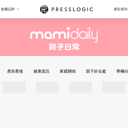
集團品牌
廣告查詢
產前產後
健康資訊
家庭關係
親子好去處
專欄