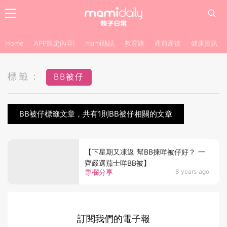
Home
APP限定內容!
mami熱話
教育路
產前產後
健康資訊
標籤：
BB被仔
BB被仔標籤文章，共有1則BB被仔相關的文章
【下星期又凍返 幫BB揀咩被仔好？ 一
齊嚴選茄士咩BB被】
專欄分享
8 years ago
訂閱我們的電子報