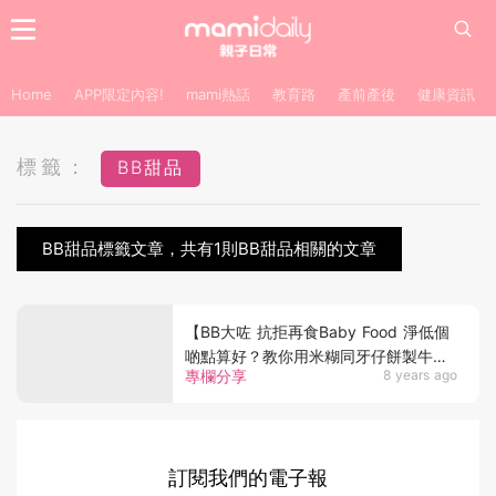
Home
APP限定內容!
mami熱話
教育路
產前產後
健康資訊
標籤：
BB甜品
BB甜品標籤文章，共有1則BB甜品相關的文章
【BB大咗 抗拒再食Baby Food 淨低個
啲點算好？教你用米糊同牙仔餅製牛油
專欄分享
8 years ago
果木糠布丁杯】
訂閱我們的電子報