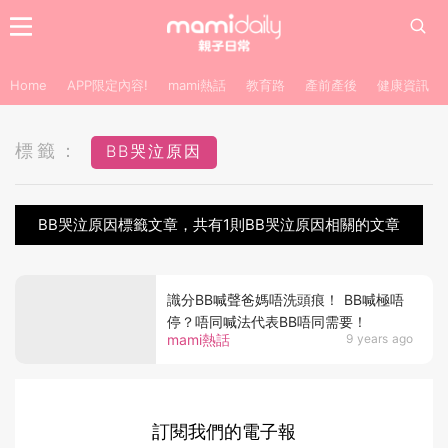
Home
APP限定內容!
mami熱話
教育路
產前產後
健康資訊
標籤：
BB哭泣原因
BB哭泣原因標籤文章，共有1則BB哭泣原因相關的文章
識分BB喊聲爸媽唔洗頭痕！ BB喊極唔
停？唔同喊法代表BB唔同需要！
mami熱話
9 years ago
訂閱我們的電子報