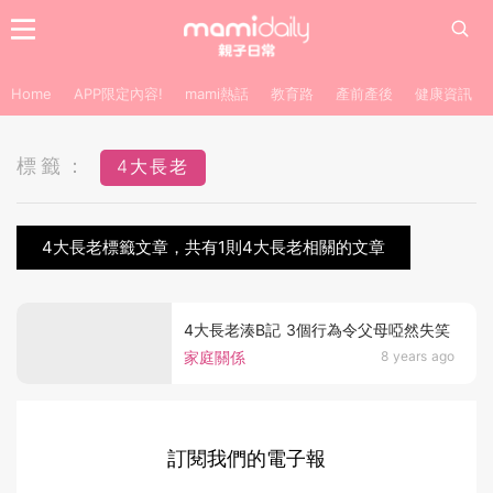
Home
APP限定內容!
mami熱話
教育路
產前產後
健康資訊
標籤：
4大長老
4大長老標籤文章，共有1則4大長老相關的文章
4大長老湊B記 3個行為令父母啞然失笑
家庭關係
8 years ago
訂閱我們的電子報