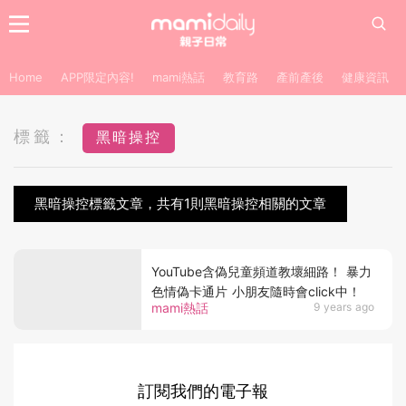
Home
APP限定內容!
mami熱話
教育路
產前產後
健康資訊
標籤：
黑暗操控
黑暗操控標籤文章，共有1則黑暗操控相關的文章
YouTube含偽兒童頻道教壞細路！ 暴力
色情偽卡通片 小朋友隨時會click中！
mami熱話
9 years ago
訂閱我們的電子報