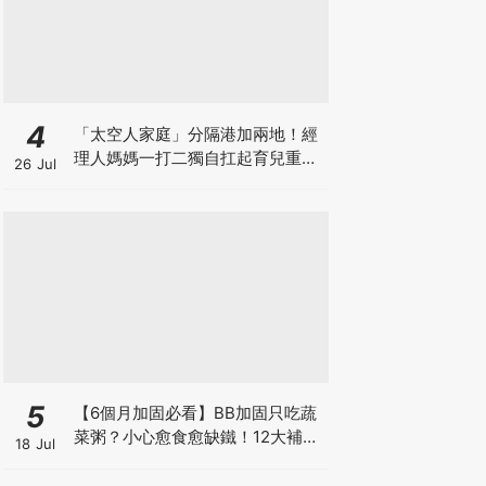
4
「太空人家庭」分隔港加兩地！經
理人媽媽一打二獨自扛起育兒重
26 Jul
擔！Stephanie｜經理人｜太空人
家庭｜職場媽媽
5
【6個月加固必看】BB加固只吃蔬
菜粥？小心愈食愈缺鐵！12大補鐵
18 Jul
食材清單＋一星期食譜推薦