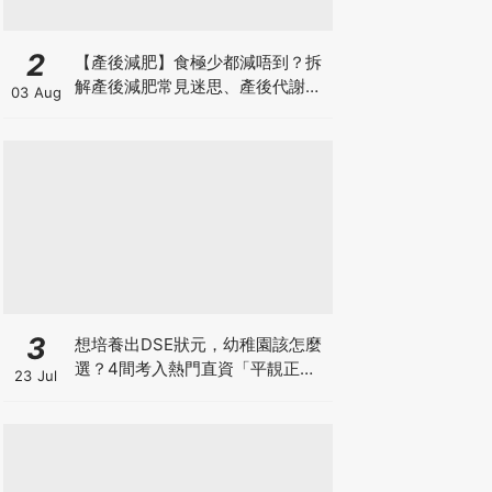
2
【產後減肥】食極少都減唔到？拆
解產後減肥常見迷思、產後代謝、
03 Aug
水腫原因＋淋巴引流、Onda Pro
修身攻略
3
想培養出DSE狀元，幼稚園該怎麼
選？4間考入熱門直資「平靚正」
23 Jul
免費幼稚園！