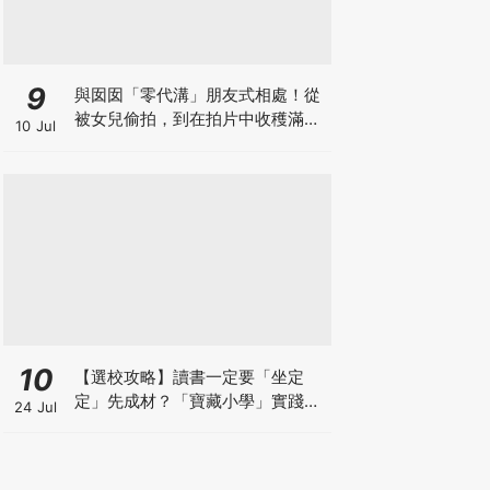
9
與囡囡「零代溝」朋友式相處！從
被女兒偷拍，到在拍片中收穫滿足
10 Jul
感！VAL媽｜美如｜KOL媽媽
10
【選校攻略】讀書一定要「坐定
定」先成材？「寶藏小學」實踐動
24 Jul
靜循環激發孩子潛能