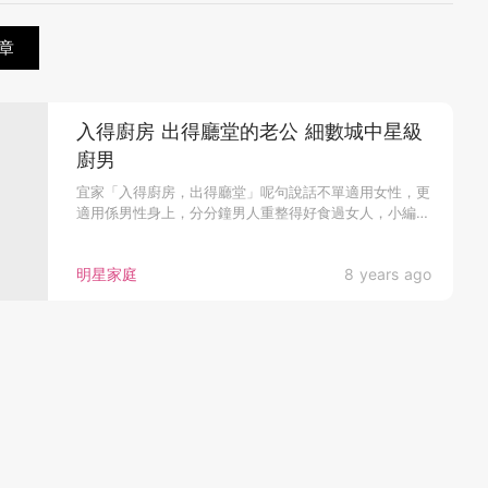
章
入得廚房 出得廳堂的老公 細數城中星級
廚男
宜家「入得廚房，出得廳堂」呢句說話不單適用女性，更
適用係男性身上，分分鐘男人重整得好食過女人，小編幫
大家係一眾藝人當中搵...
明星家庭
8 years ago