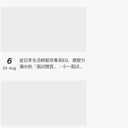
6
從日常生活輕鬆培養高EQ、應變力
滿分的「面試體質」：小一面試最
02 Aug
強備戰指南