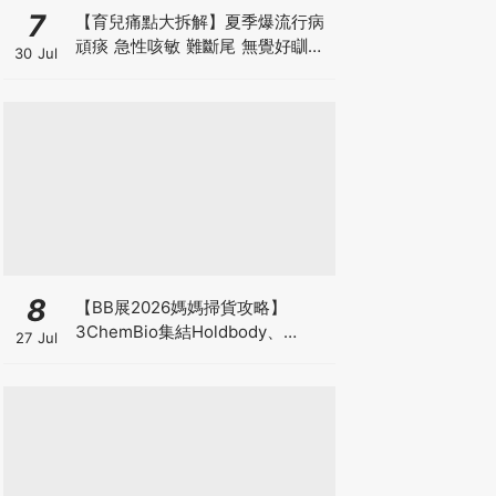
7
【育兒痛點大拆解】夏季爆流行病
頑痰 急性咳敏 難斷尾 無覺好瞓？
30 Jul
中醫教路 一招踢走頑痰斷尾！
8
【BB展2026媽媽掃貨攻略】
3ChemBio集結Holdbody、
27 Jul
ProVen、森下仁丹、Return人氣
品牌激減！低至18折＋買3送1＋原
箱優惠低至65折