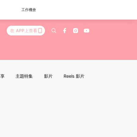
工作機會
在 APP上查看
分享
主題特集
影片
Reels 影片