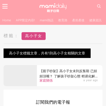
Home
APP限定內容!
mami熱話
教育路
產前產後
健康資訊
標籤：
高小子女
高小子女標籤文章，共有1則高小子女相關的文章
【親子吵架】高小子女未到反叛期 已頻
頻頂嘴？ 了解孩子吵架心態 輕易化解
家庭關係
a year ago
親子衝突
訂閱我們的電子報