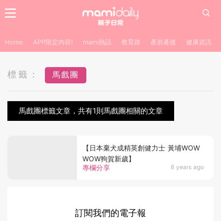
Home
APP限定內容!
mami熱話
教育路
產前產後
健康資訊
標籤：
馬戲團
馬戲團標籤文章，共有1則馬戲團相關的文章
【日本棄犬成精英創健力士 黃埔WOW
WOW狗賀新歲】
專欄分享
8 years ago
訂閱我們的電子報