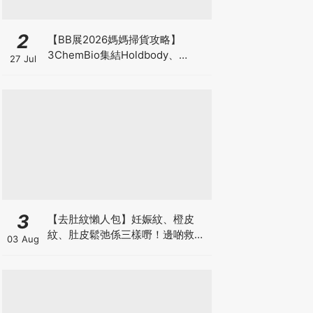
2
【BB展2026媽媽掃貨攻略】
3ChemBio集結Holdbody、
27 Jul
ProVen、森下仁丹、Return人氣
品牌激減！低至18折＋買3送1＋原
箱優惠低至65折
3
【去肚紋懶人包】妊娠紋、橙皮
紋、肚皮鬆弛係三樣嘢！邊啲救得
03 Aug
返、邊啲只能淡化？