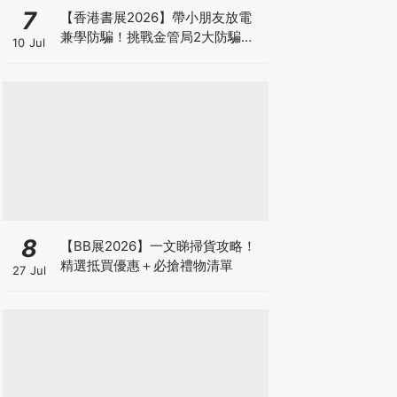
7
【香港書展2026】帶小朋友放電
兼學防騙！挑戰金管局2大防騙遊
10 Jul
戲、贏「嗱喳蕉」購物袋及多款驚
喜紀念品！
8
【BB展2026】一文睇掃貨攻略！
精選抵買優惠＋必搶禮物清單
27 Jul