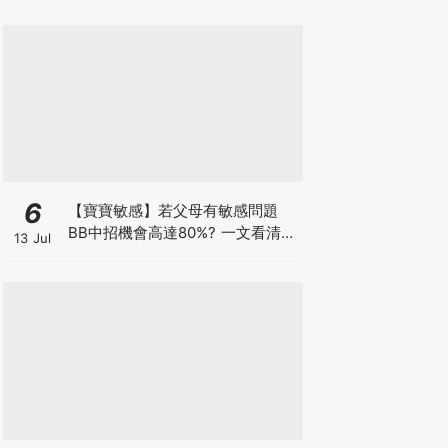
6
【寶寶敏感】若父母有敏感問題
BB中招機會高達80%? 一文看清預
13 Jul
防敏感關鍵因素！