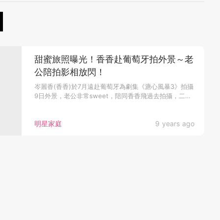
甜蜜旅照曝光！香香赴葡萄牙拍外景～老
公陪拍影相放閃！
岑麗香(香香)於7月遠赴葡萄牙為劇集《溏心風暴3》拍攝
9日外景，老公非常sweet，陪同香香飛過去拍攝，二人
更加請來一位...
明星家庭
9 years ago