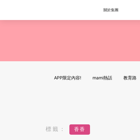
關於集團
APP限定內容!
mami熱話
教育路
標籤：
香香