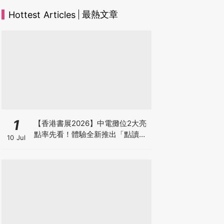
最熱文章
Hottest Articles
1
【香港書展2026】中電攤位2大亮
點率先看！體驗全新推出「點讀故
10 Jul
事書」系列＋升級版《低碳城市規
劃師》電子桌遊