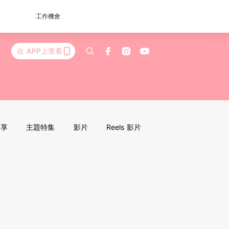
工作機會
在 APP上查看
分享
主題特集
影片
Reels 影片