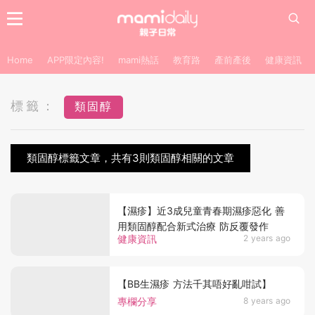
Home
APP限定內容!
mami熱話
教育路
產前產後
健康資訊
標籤：
類固醇
類固醇標籤文章，共有3則類固醇相關的文章
【濕疹】近3成兒童青春期濕疹惡化 善
用類固醇配合新式治療 防反覆發作
健康資訊
2 years ago
【BB生濕疹 方法千其唔好亂咁試】
專欄分享
8 years ago