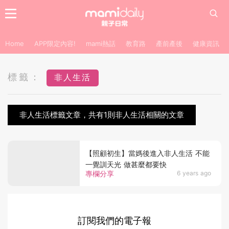
Home
APP限定內容!
mami熱話
教育路
產前產後
健康資訊
標籤：
非人生活
非人生活標籤文章，共有1則非人生活相關的文章
【照顧初生】當媽後進入非人生活 不能
一覺訓天光 做甚麼都要快
專欄分享
6 years ago
訂閱我們的電子報