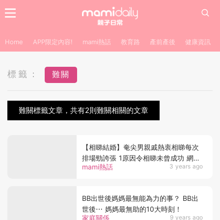
Home
APP限定內容!
mami熱話
教育路
產前產後
健康資訊
標籤：
難關
難關標籤文章，共有2則難關相關的文章
【相睇結婚】奄尖男親戚熱衷相睇每次
排場勁誇張 1原因令相睇未曾成功 網：
mami熱話
3 years ago
佢唔適合結婚
BB出世後媽媽最無能為力的事？ BB出
世後⋯ 媽媽最無助的10大時刻！
家庭關係
9 years ago